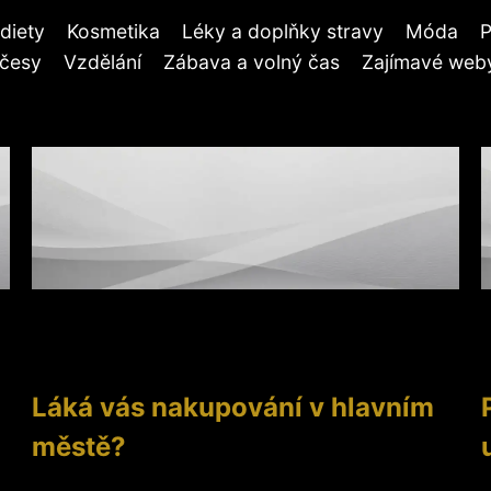
diety
Kosmetika
Léky a doplňky stravy
Móda
P
účesy
Vzdělání
Zábava a volný čas
Zajímavé weby
Láká vás nakupování v hlavním
městě?