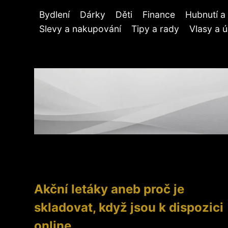
Bydlení
Dárky
Děti
Finance
Hubnutí a 
Slevy a nakupování
Tipy a rady
Vlasy a 
Akční letáky aneb proč je
skladovat, když jsou k dispozici
online