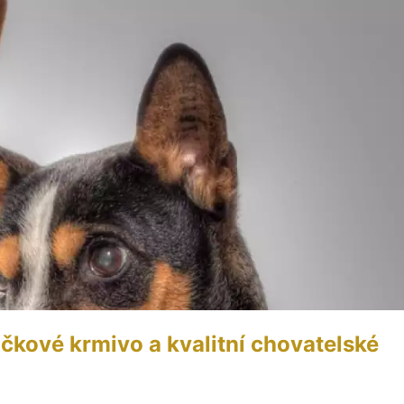
ičkové krmivo a kvalitní chovatelské