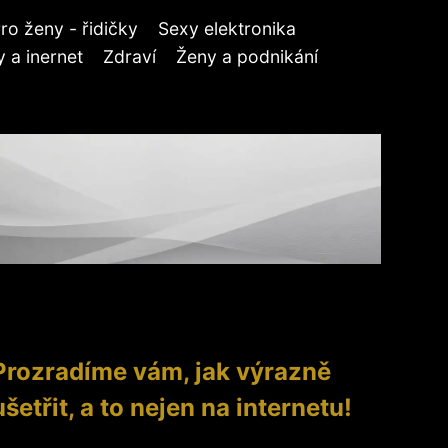
ro ženy - řidičky
Sexy elektronika
 a inernet
Zdraví
Ženy a podnikání
Prozradíme vám, jak výrazně
ušetřit, a to nejen na internetu!