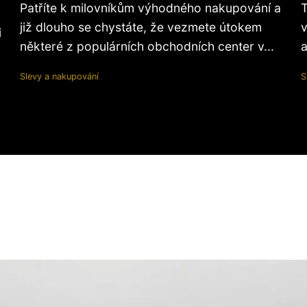
Patříte k milovníkům výhodného nakupování a
T
již dlouho se chystáte, že vezmete útokem
v
i
některé z populárních obchodních center v...
a
Slevy a nakupování
S