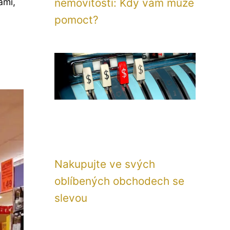
ami,
nemovitosti: Kdy vám může
pomoct?
Nakupujte ve svých
oblíbených obchodech se
slevou