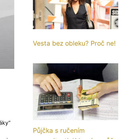
Vesta bez obleku? Proč ne!
táky“
Půjčka s ručením