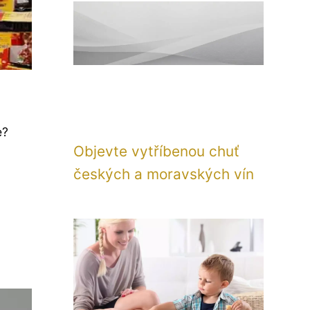
e?
Objevte vytříbenou chuť
á
českých a moravských vín