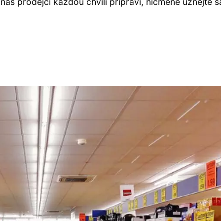
nás prodejci každou chvíli připraví, nicméně uznejte s