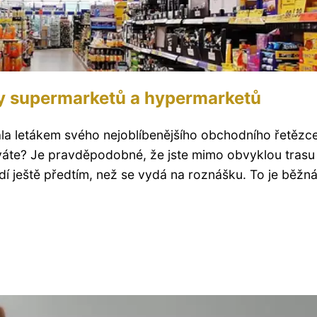
áky supermarketů a hypermarketů
vala letákem svého nejoblíbenějšího obchodního řetězc
váte? Je pravděpodobné, že jste mimo obvyklou trasu
dí ještě předtím, než se vydá na roznášku. To je běžn