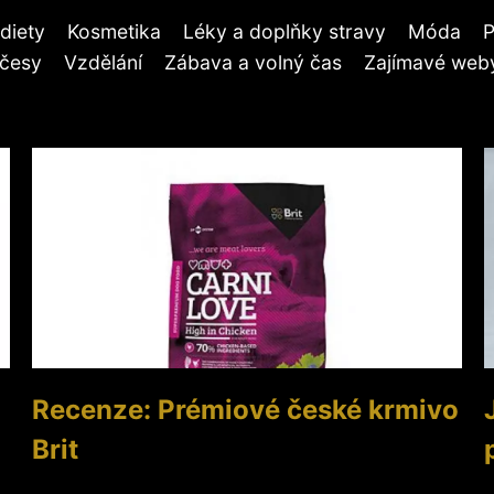
diety
Kosmetika
Léky a doplňky stravy
Móda
P
účesy
Vzdělání
Zábava a volný čas
Zajímavé weby
Recenze: Prémiové české krmivo
Brit