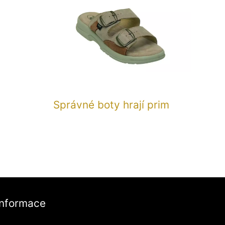
Správné boty hrají prim
Informace