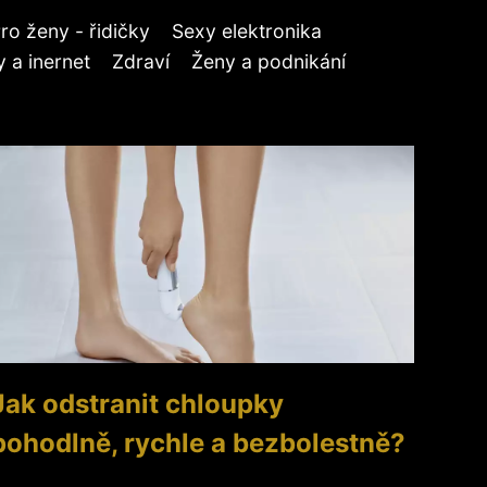
ro ženy - řidičky
Sexy elektronika
 a inernet
Zdraví
Ženy a podnikání
Jak odstranit chloupky
pohodlně, rychle a bezbolestně?