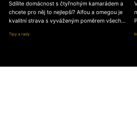
Sdílíte domácnost s čtyřnohým kamarádem a
V
chcete pro něj to nejlepší? Alfou a omegou je
n
kvalitní strava s vyváženým poměrem všech...
P
Tipy a rady
M