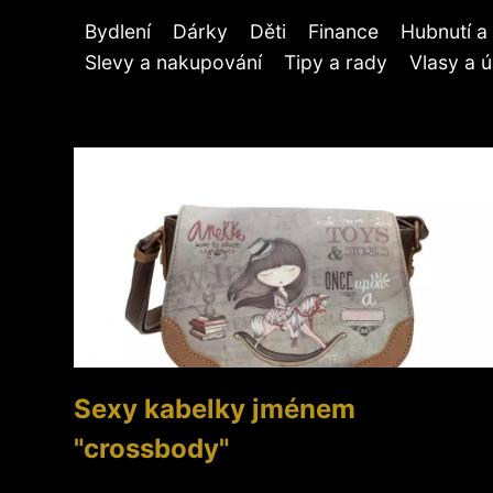
Bydlení
Dárky
Děti
Finance
Hubnutí a 
Slevy a nakupování
Tipy a rady
Vlasy a 
Sexy kabelky jménem
"crossbody"