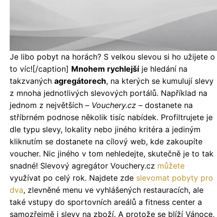
Je libo pobyt na horách? S velkou slevou si ho užijete o
to víc![/caption]
Mnohem rychlejší
je hledání na
takzvaných
agregátorech
, na kterých se kumulují slevy
z mnoha jednotlivých slevových portálů. Například na
jednom z největších –
Vouchery.cz
– dostanete na
stříbrném podnose několik tisíc nabídek. Profiltrujete je
dle typu slevy, lokality nebo jiného kritéra a jediným
kliknutím se dostanete na cílový web, kde zakoupíte
voucher. Nic jiného v tom nehledejte, skutečně je to tak
snadné! Slevový agregátor Vouchery.cz
můžete
využívat po celý rok. Najdete zde
slevomat pobyty pro
dva
, zlevněné menu ve vyhlášených restauracích, ale
také vstupy do sportovních areálů a fitness center a
samozřejmě i slevy na zboží. A protože se blíží Vánoce,