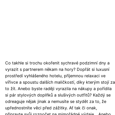
Co takhle si trochu okořenit sychravé podzimní dny a
vyrazit s partnerem někam na hory? Dopřát si luxusní
prostředí vyhlášeného hotelu, příjemnou relaxaci ve
vířivce a spoustu dalších maličkostí, díky kterým stojí za
to žít. Anebo byste raději vyrazila na nákupy a pořídila
si pár stylových doplňků a slušivých outfitů? Každý se
odreaguje nějak jinak a nemusíte se stydět za to, že
upřednostníte věci před zážitky. Ať tak či onak,
připravte svůj rozpočet na mimořádné výdaje... Anebo