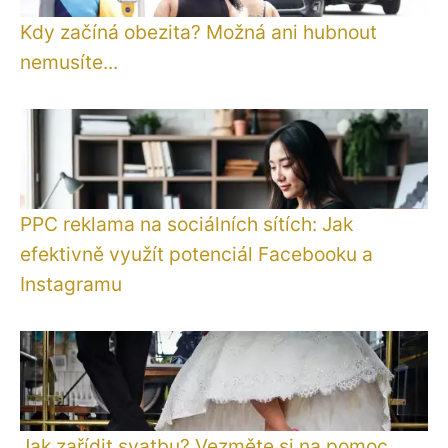
Kdy začíná obezita? Možná ani hubnout
nemusíte...
PPC reklama na sociálních sítích: Jak
efektivně využít potenciál Facebooku a
Instagramu
Jak zařídit svatbu? Vezměte si na pomoc