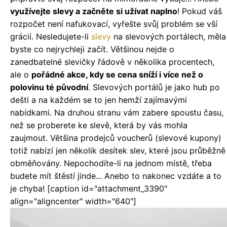
využívejte slevy a začněte si užívat naplno
!
Pokud váš
rozpočet není nafukovací, vyřešte svůj problém se vší
grácií. Nesledujete-li
slevy
na slevových portálech, měla
byste co nejrychleji začít. Většinou nejde o
zanedbatelné slevičky řádově v několika procentech,
ale o
pořádné akce, kdy se cena sníží i více než o
polovinu té původní
. Slevových portálů je jako hub po
dešti a na každém se to jen hemží zajímavými
nabídkami. Na druhou stranu vám zabere spoustu času,
než se proberete ke slevě, která by vás mohla
zaujmout. Většina prodejců voucherů (slevové kupony)
totiž nabízí jen několik desítek slev, které jsou průběžně
obměňovány. Nepochodíte-li na jednom místě, třeba
budete mít štěstí jinde... Anebo to nakonec vzdáte a to
je chyba! [caption id="attachment_3390"
align="aligncenter" width="640"]