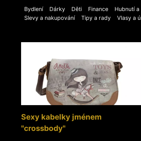
Bydlení
Dárky
Děti
Finance
Hubnutí a 
Slevy a nakupování
Tipy a rady
Vlasy a 
Sexy kabelky jménem
"crossbody"