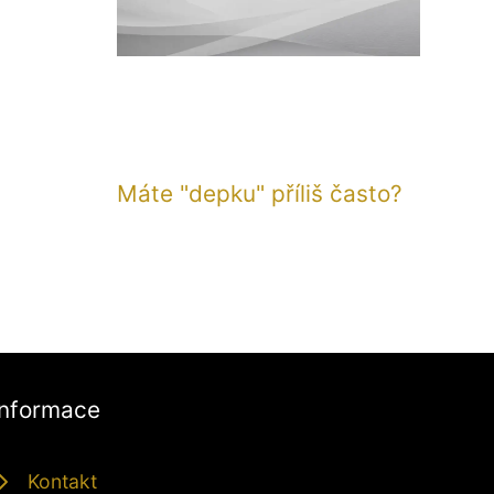
Máte "depku" příliš často?
Informace
Kontakt