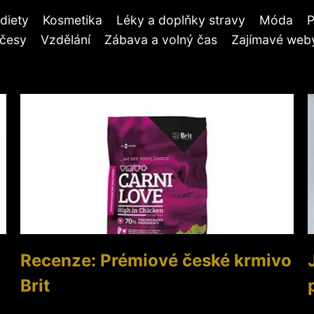
diety
Kosmetika
Léky a doplňky stravy
Móda
P
účesy
Vzdělání
Zábava a volný čas
Zajímavé weby
Recenze: Prémiové české krmivo
Brit