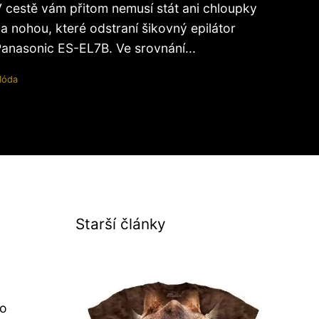
 cestě vám přitom nemusí stát ani chloupky
a nohou, které odstraní šikovný epilátor
anasonic ES-EL7B. Ve srovnání...
óda
Starší články
to