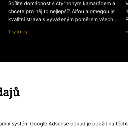
Sdílíte domácnost s čtyřnohým kamarádem a
V
chcete pro něj to nejlepší? Alfou a omegou je
n
kvalitní strava s vyváženým poměrem všech...
P
Tipy a rady
M
dajů
klamní systém Google Adsense pokud je použit na těch