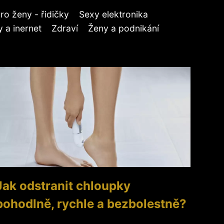
ro ženy - řidičky
Sexy elektronika
 a inernet
Zdraví
Ženy a podnikání
Jak odstranit chloupky
pohodlně, rychle a bezbolestně?