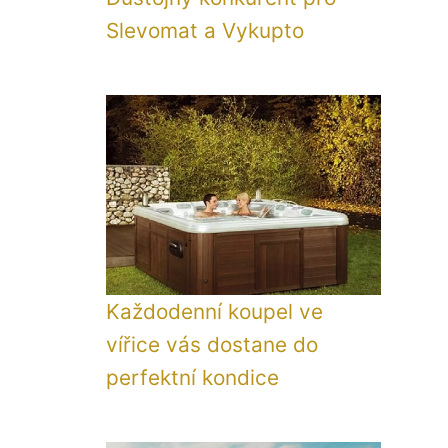
Slevomat a Vykupto
Každodenní koupel ve
vířice vás dostane do
perfektní kondice