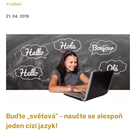
Vzdělání
21. 04. 2019
Buďte „světová“ - naučte se alespoň
jeden cizí jazyk!