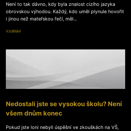
Není to tak dávno, kdy byla znalost cizího jazyka
obrovskou výhodou. Každý, kdo uměl plynule hovořit
i jinou než mateřskou řečí, měl...
Vzdělání
Nedostali jste se vysokou školu? Není
všem dnům konec
Pokud jste loni nebyli úspěšní ve zkouškách na VŠ,