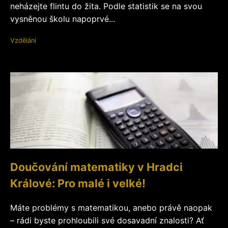
neházejte flintu do žita. Podle statistik se na svou
vysněnou školu napoprvé...
Vzdělání
Doučování matematiky v Hradci
Králové: Pro malé i velké!
Máte problémy s matematikou, anebo právě naopak
– rádi byste prohloubili své dosavadní znalosti? Ať