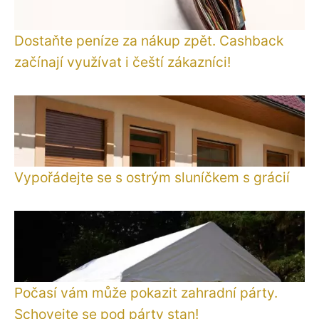
Dostaňte peníze za nákup zpět. Cashback
začínají využívat i čeští zákazníci!
Vypořádejte se s ostrým sluníčkem s grácií
Počasí vám může pokazit zahradní párty.
Schovejte se pod párty stan!