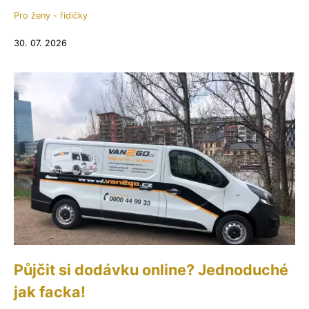
Pro ženy - řidičky
30. 07. 2026
Půjčit si dodávku online? Jednoduché
jak facka!