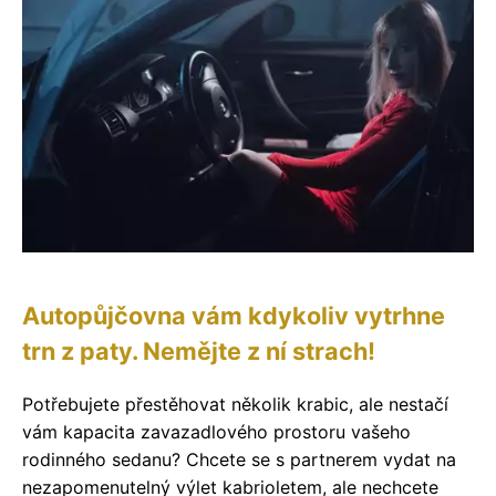
Autopůjčovna vám kdykoliv vytrhne
trn z paty. Nemějte z ní strach!
Potřebujete přestěhovat několik krabic, ale nestačí
vám kapacita zavazadlového prostoru vašeho
rodinného sedanu? Chcete se s partnerem vydat na
nezapomenutelný výlet kabrioletem, ale nechcete