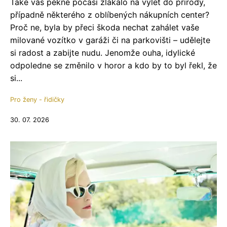
Také vás pěkné počasí zlákalo na výlet do přírody,
případně některého z oblíbených nákupních center?
Proč ne, byla by přeci škoda nechat zahálet vaše
milované vozítko v garáži či na parkovišti – udělejte
si radost a zabijte nudu. Jenomže ouha, idylické
odpoledne se změnilo v horor a kdo by to byl řekl, že
si...
Pro ženy - řidičky
30. 07. 2026