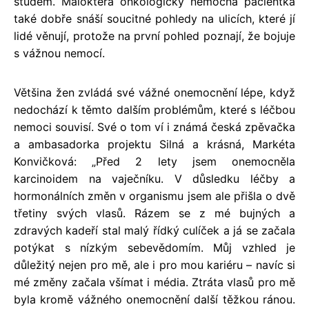
studem. Málokterá onkologicky nemocná pacientka
také dobře snáší soucitné pohledy na ulicích, které jí
lidé věnují, protože na první pohled poznají, že bojuje
s vážnou nemocí.
Většina žen zvládá své vážné onemocnění lépe, když
nedochází k těmto dalším problémům, které s léčbou
nemoci souvisí. Své o tom ví i známá česká zpěvačka
a ambasadorka projektu Silná a krásná, Markéta
Konvičková: „Před 2 lety jsem onemocněla
karcinoidem na vaječníku. V důsledku léčby a
hormonálních změn v organismu jsem ale přišla o dvě
třetiny svých vlasů. Rázem se z mé bujných a
zdravých kadeří stal malý řídký culíček a já se začala
potýkat s nízkým sebevědomím. Můj vzhled je
důležitý nejen pro mě, ale i pro mou kariéru – navíc si
mé změny začala všímat i média. Ztráta vlasů pro mě
byla kromě vážného onemocnění další těžkou ránou.