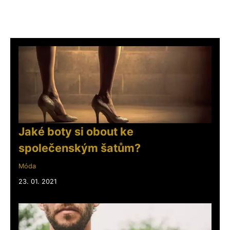
Jaké boty si obout ke
společenským šatům?
Móda
23. 01. 2021