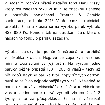
v letošním ročníku předá nadační fond Daruj vlasy,
který byl založen roku 2016 a se značkou Pantene
z portfolia společnosti Procter & Gamble
spolupracuje od roku 2018. V předchozích ročnících
projektu Silná a krásná se na výrobu paruk vybralo
433 880 Kč. Pomohl tak již desítkám žen, které u
nadačního fondu o paruku zažádaly.
Výroba paruky je poměrně náročná a probíhá
v několika krocích. Nejprve se zájemkyni vezmou
míry a zkonzultují se její přání. Na výrobu jedné
paruky běžně připadá 150 – 200 g vlasů – tedy až
pět copů. Když se paruka tvoří copy různých dárkyň,
musí se najít co nejpodobnější typ vlasů. Následně se
paruka zhotoví ve vlásenkářské dílně, a to vlásek po
vlásku. Jednu paruku trvá vyrobit zhruba 2 až 3
týdny, a to za předpokladu, že na ní vlásenkář
pracuje alespoň 8 hodin každý den. Ve chvíli, kdy je