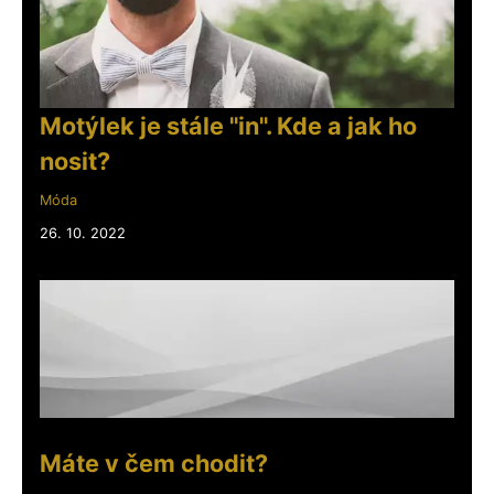
Motýlek je stále "in". Kde a jak ho
nosit?
Móda
26. 10. 2022
Máte v čem chodit?