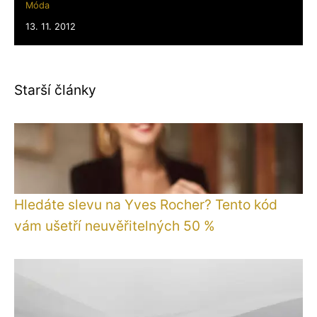
Móda
13. 11. 2012
Starší články
Hledáte slevu na Yves Rocher? Tento kód
vám ušetří neuvěřitelných 50 %