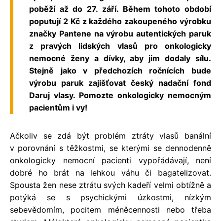
poběží až do 27. září. Během tohoto období
poputují 2 Kč z každého zakoupeného výrobku
značky Pantene na výrobu autentických paruk
z pravých lidských vlasů pro onkologicky
nemocné ženy a dívky, aby jim dodaly sílu.
Stejně jako v předchozích ročnících bude
výrobu paruk zajišťovat český nadační fond
Daruj vlasy. Pomozte onkologicky nemocným
pacientům i vy!
Ačkoliv se zdá být problém ztráty vlasů banální
v porovnání s těžkostmi, se kterými se dennodenně
onkologicky nemocní pacienti vypořádávají, není
dobré ho brát na lehkou váhu či bagatelizovat.
Spousta žen nese ztrátu svých kadeří velmi obtížně a
potýká se s psychickými úzkostmi, nízkým
sebevědomím, pocitem méněcennosti nebo třeba