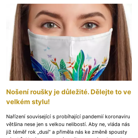
Nošení roušky je důležité. Dělejte to ve
velkém stylu!
Nařízení související s probíhající pandemií koronaviru
většina nese jen s velkou nelibostí. Aby ne, vláda nás
již téměř rok „dusí“ a přiměla nás ke změně spousty