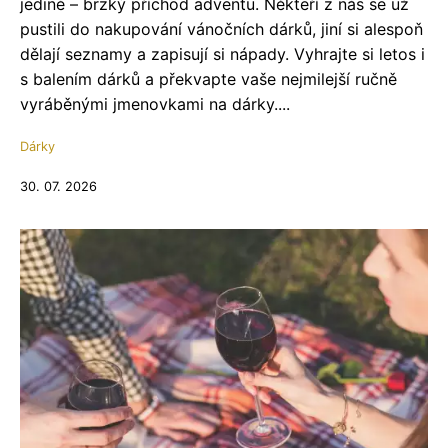
jediné – brzký příchod adventu. Někteří z nás se už
pustili do nakupování vánočních dárků, jiní si alespoň
dělají seznamy a zapisují si nápady. Vyhrajte si letos i
s balením dárků a překvapte vaše nejmilejší ručně
vyráběnými jmenovkami na dárky....
Dárky
30. 07. 2026