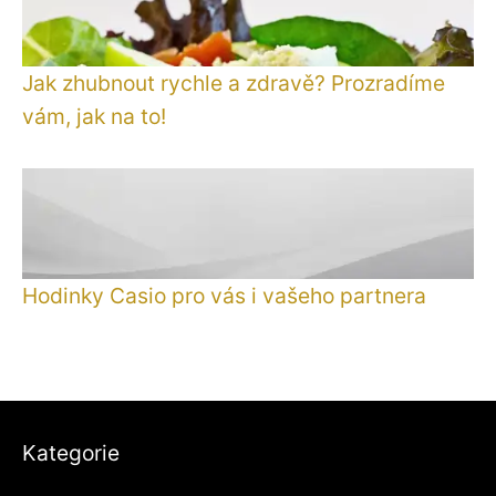
Jak zhubnout rychle a zdravě? Prozradíme
vám, jak na to!
Hodinky Casio pro vás i vašeho partnera
Kategorie