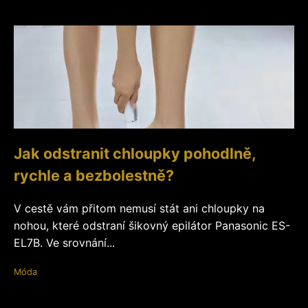
Jak odstranit chloupky pohodlně,
rychle a bezbolestně?
V cestě vám přitom nemusí stát ani chloupky na
nohou, které odstraní šikovný epilátor Panasonic ES-
EL7B. Ve srovnání...
Móda