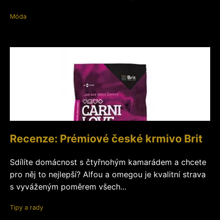
Móda
Recenze: Prémiové české krmivo Brit
Sdílíte domácnost s čtyřnohým kamarádem a chcete
pro něj to nejlepší? Alfou a omegou je kvalitní strava
s vyváženým poměrem všech...
Tipy a rady