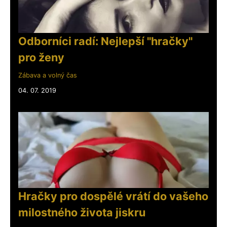
Odborníci radí: Nejlepší "hračky"
pro ženy
Zábava a volný čas
04. 07. 2019
Hračky pro dospělé vrátí do vašeho
milostného života jiskru