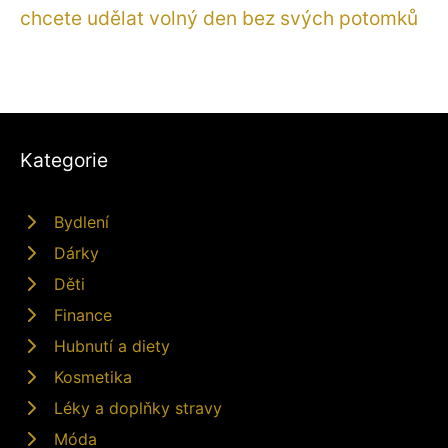
chcete udělat volný den bez svých potomků
Kategorie
Bydlení
Dárky
Děti
Finance
Hubnutí a diety
Kosmetika
Léky a doplňky stravy
Móda