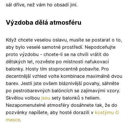
sál dříve, než vám ho obsadí jiní.
Výzdoba dělá atmosféru
Když chcete veselou oslavu, musíte se postarat o to,
aby bylo veselé samotné prostředí. Nepodceňujte
proto výzdobu - chcete-li se na chvíli vrátit do
dětských let, rozvěste po místnosti nafukovací
balonky. Hosty tím stoprocentně pobavíte. Pro
decentnější vzhled volte kombinace maximálně dvou
barev. Jestli jste ovšem bláznivější povahy, sáhněte
po pestrobarevných balóncích se zajímavými vzory.
Skvělou volbou
jsou
sety balonků s heliem.
Nezapomenutelné atmosféry dosáhnete tak, že do
pozvánky napíšete, aby hosté dorazili v
kostýmu či
masce
.