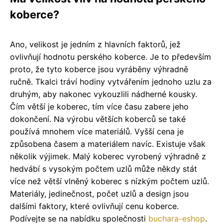
koberce?
Ano, velikost je jedním z hlavních faktorů, jež
ovlivňují hodnotu perského koberce. Je to především
proto, že tyto koberce jsou vyráběny výhradně
ručně. Tkalci tráví hodiny vytvářením jednoho uzlu za
druhým, aby nakonec vykouzlili nádherné kousky.
Čím větší je koberec, tím více času zabere jeho
dokončení. Na výrobu větších koberců se také
používá mnohem více materiálů. Vyšší cena je
způsobena časem a materiálem navíc. Existuje však
několik výjimek. Malý koberec vyrobený výhradně z
hedvábí s vysokým počtem uzlů může někdy stát
více než větší vlněný koberec s nízkým počtem uzlů.
Materiály, jedinečnost, počet uzlů a design jsou
dalšími faktory, které ovlivňují cenu koberce.
Podívejte se na nabídku společnosti
buchara-eshop
.