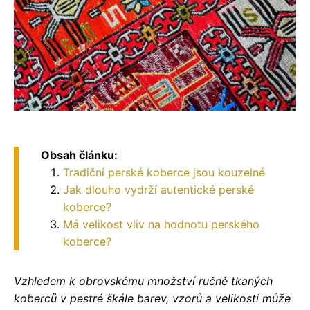
Obsah článku:
Tradiční perské koberce jsou kouzelné
Jak dlouho vydrží autentické perské
koberce?
Má velikost vliv na hodnotu perského
koberce?
Vzhledem k obrovskému množství ručně tkaných
koberců v pestré škále barev, vzorů a velikostí může