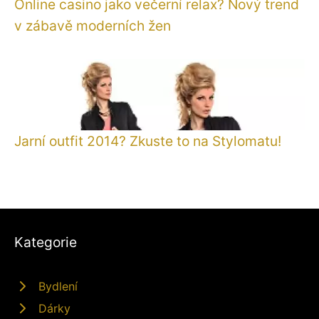
Online casino jako večerní relax? Nový trend
v zábavě moderních žen
Jarní outfit 2014? Zkuste to na Stylomatu!
Kategorie
Bydlení
Dárky