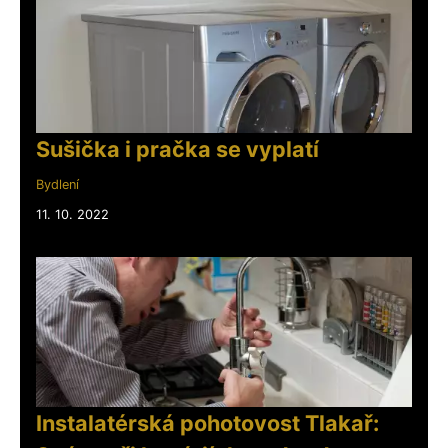
Sušička i pračka se vyplatí
Bydlení
11. 10. 2022
Instalatérská pohotovost Tlakař: