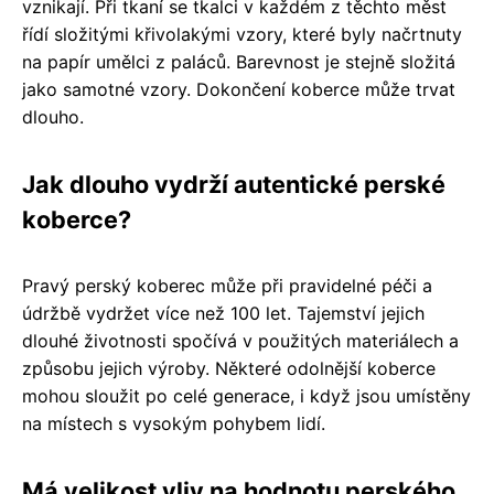
vznikají. Při tkaní se tkalci v každém z těchto měst
řídí složitými křivolakými vzory, které byly načrtnuty
na papír umělci z paláců. Barevnost je stejně složitá
jako samotné vzory. Dokončení koberce může trvat
dlouho.
Jak dlouho vydrží autentické perské
koberce?
Pravý perský koberec může při pravidelné péči a
údržbě vydržet více než 100 let. Tajemství jejich
dlouhé životnosti spočívá v použitých materiálech a
způsobu jejich výroby. Některé odolnější koberce
mohou sloužit po celé generace, i když jsou umístěny
na místech s vysokým pohybem lidí.
Má velikost vliv na hodnotu perského