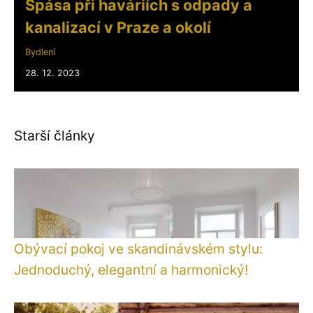
Spása při haváriích s odpady a
kanalizací v Praze a okolí
Bydlení
28. 12. 2023
Starší články
Obývací pokoj ve skandinávském stylu:
Jednoduchý, elegantní a harmonický!