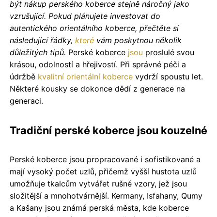
být nákup perského koberce stejně náročný jako
vzrušující. Pokud plánujete investovat do
autentického orientálního koberce, přečtěte si
následující řádky,
které
vám poskytnou několik
důležitých tipů.
Perské koberce
jsou
proslulé svou
krásou, odolností a hřejivostí. Při správné péči a
údržbě
kvalitní orientální koberce
vydrží spoustu let.
Některé kousky se dokonce dědí z generace na
generaci.
Tradiční perské koberce jsou kouzelné
Perské koberce jsou propracované i sofistikované a
mají vysoký počet uzlů, přičemž vyšší hustota uzlů
umožňuje tkalcům vytvářet rušné vzory, jež jsou
složitější a mnohotvárnější. Kermany, Isfahany, Qumy
a Kašany jsou známá perská města, kde koberce