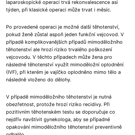
laparoskopické operaci trvá rekonvalescence asi
týden, při klasické operaci může trvat i měsíc.
Po provedené operaci je možné další těhotenství,
pokud ženě zůstal aspoň jeden funkční vejcovod. V
případě komplikovanějších případů mimoděložního
těhotenství ale hrozí riziko trvalého poškození
vejcovodu. V těchto případech může žena pro
následné těhotenství využít mimoděložní oplodnění
(IVF), při kterém je vajíčko oplodněno mimo tělo a
následně vloženo do dělohy.
V případě mimoděložního těhotenství je nutná
obezřetnost, protože hrozí riziko recidivy. Při
pozitivním těhotenském testu se doporučuje co
nejdřív navštívit gynekologa, aby se případné
opakování mimoděložního těhotenství preventivně
odhalilo.