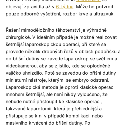
objevují zpravidla až v
6. týdnu
. Může ho potvrdit
pouze odborné vyšetření, rozbor krve a ultrazvuk.
Řešení mimoděložního těhotenství je výhradně
chirurgické. V ideálním případě je možné realizovat
šetrnější laparoskopickou operaci, při které se
provede několik drobných řezů v oblasti podbřišku a
do břišní dutiny se zavede laparoskop se světlem a
videokamerou, aby se zjistilo, kde se oplodněné
vajíčko uhnízdilo. Poté se zavedou do břišní dutiny
miniaturní nástroje, kterými se embryo odstraní.
Laparoskopická metoda je oproti klasické operaci
mnohem šetrnější, ale není nikdy vyloučeno, že
nebude nutné přistoupit ke klasické operaci,
takzvané laparotomii, která je přehlednější a
přistupuje se k ní v případě komplikací, nebo
masivního krvácení do břišní dutiny.
Po