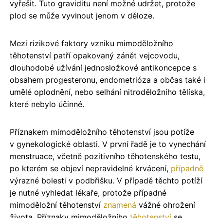
vyřešit. Tuto graviditu není možné udržet, protože
plod se může vyvinout jenom v děloze.
Mezi rizikové faktory vzniku mimoděložního
těhotenství patří opakovaný zánět vejcovodu,
dlouhodobé užívání jednosložkové antikoncepce s
obsahem progesteronu, endometrióza a občas také i
umělé oplodnění, nebo selhání nitroděložního tělíska,
které nebylo účinné.
Příznakem mimoděložního těhotenství jsou potíže
v gynekologické oblasti. V první řadě je to vynechání
menstruace, včetně pozitivního těhotenského testu,
po kterém se objeví nepravidelné krvácení,
případně
výrazné bolesti v podbřišku. V případě těchto potíží
je nutné vyhledat lékaře, protože případné
mimoděložní těhotenství
znamená
vážné ohrožení
života. Příznaky mimoděložního
těhotenství
se