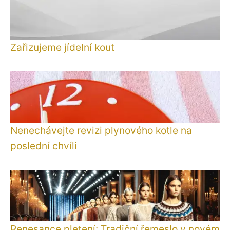
Zařizujeme jídelní kout
Nenechávejte revizi plynového kotle na
poslední chvíli
Renesance pletení: Tradiční řemeslo v novém