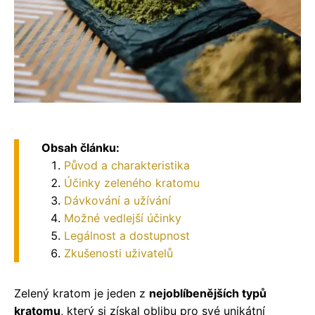
Obsah článku:
Původ a charakteristika
Účinky zeleného kratomu
Dávkování a užívání
Možné vedlejší účinky
Legálnost a dostupnost
Zkušenosti uživatelů
Zelený kratom je jeden z
nejoblíbenějších typů
kratomu
, který si získal oblibu pro své unikátní