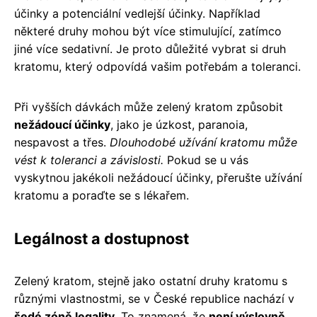
účinky a potenciální vedlejší účinky. Například
některé druhy mohou být více stimulující, zatímco
jiné více sedativní. Je proto důležité vybrat si druh
kratomu, který odpovídá vašim potřebám a toleranci.
Při vyšších dávkách může zelený kratom způsobit
nežádoucí účinky
, jako je úzkost, paranoia,
nespavost a třes.
Dlouhodobé užívání kratomu může
vést k toleranci a závislosti.
Pokud se u vás
vyskytnou jakékoli nežádoucí účinky, přerušte užívání
kratomu a poraďte se s lékařem.
Legálnost a dostupnost
Zelený kratom, stejně jako ostatní druhy kratomu s
různými vlastnostmi, se v České republice nachází v
šedé zóně legality
. To znamená, že
není výslovně