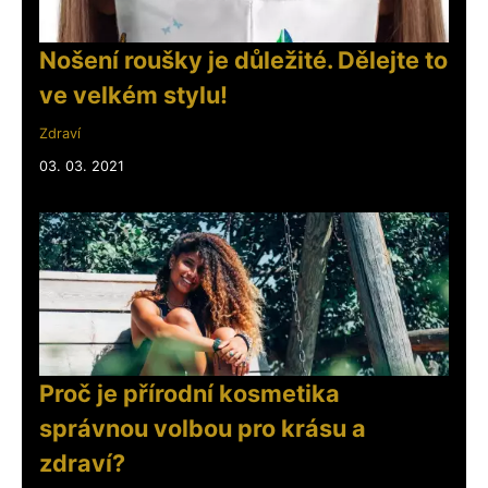
Nošení roušky je důležité. Dělejte to
ve velkém stylu!
Zdraví
03. 03. 2021
Proč je přírodní kosmetika
správnou volbou pro krásu a
zdraví?