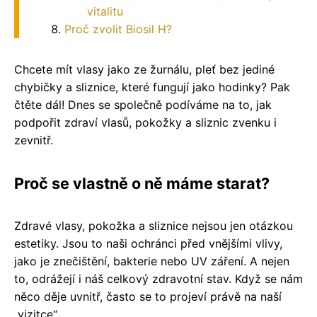
vitalitu
Proč zvolit Biosil H?
Chcete mít vlasy jako ze žurnálu, pleť bez jediné
chybičky a sliznice, které fungují jako hodinky? Pak
čtěte dál! Dnes se společně podíváme na to, jak
podpořit zdraví vlasů, pokožky a sliznic zvenku i
zevnitř.
Proč se vlastně o ně máme starat?
Zdravé vlasy, pokožka a sliznice nejsou jen otázkou
estetiky. Jsou to naši ochránci před vnějšími vlivy,
jako je znečištění, bakterie nebo UV záření. A nejen
to, odrážejí i náš celkový zdravotní stav. Když se nám
něco děje uvnitř, často se to projeví právě na naší
„vizitce“.