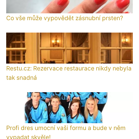
Co vše může vypovědět zásnubní prsten?
Restu.cz: Rezervace restaurace nikdy nebyla
tak snadná
Profi dres umocní vaši formu a bude v něm
vypadat skvěle!