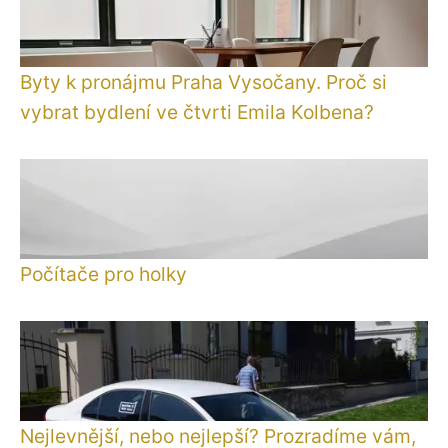
Byty k pronájmu Praha Vysočany. Proč si
vybrat bydlení ve čtvrti Emila Kolbena?
Počítače pro holky
Nejlevnější, nebo nejlepší? Prozradíme vám,