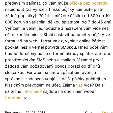
především zajímat, co vám může
půjčka bez poplatku
nabídnout (za vyřízení finské půjčky nemusíte platit
žádné poplatky). Půjčit si můžete částku od 500 do 10
000 korun s variabilní délkou splatnosti od 7 do 45 dnů.
Vyřízení je velmi jednoduché a nezabere vám více než
několik málo minut. Stačí nastavit parametry půjčky ve
formuláři na webu ferratum.cz, vyplnit online žádost
počkat, než ji věřitel potvrdí SMSkou. Hned poté vám
budou doručeny údaje o formě úhrady splátek a to opět
prostřednictvím SMS nebo e-mailem. V rámci první
žádosti vám požadovaný obnos dorazí do tří dnů
složenkou. Ferratum si tímto způsobem ověřuje
správnost zadaných údajů. U další půjčky počítejte s
klasickým převodem na účet. Zajímá
vás
více? Další
užitečné
informace
najdete na oficiálním webu
ferratum
.cz.
Publikováno: 22. 05. 2013
Kategorie:
Finance