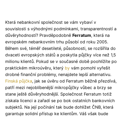
Která nebankovní společnost se vám vybaví v
souvislosti s výhodnými podmínkami, transparentností a
důvěryhodností? Pravděpodobně
Ferratum
, která na
evropském nebankovním trhu působí od roku 2005.
Během své, téměř desetileté, působnosti, se rozšířila do
dvaceti evropských států a poskytla půjčky více než 1,5
milionu klientů. Pokud se v současné době poohlížíte po
praktickém mikroúvěru, který
by
vám pomohl vyřešit
drobné finanční problémy, nenajdete lepší alternativu.
Finská půjčka
, jak se úvěru od Ferratum běžně přezdívá,
patří mezi nejoblíbenější mikropůjčky vůbec a brzy se
stane ještě důvěryhodnější. Společnost Ferratum totiž
získala licenci a zařadí se po bok ostatních bankovních
subjektů. Na její počínání tak bude dohlížet ČNB, která
garantuje solidní přístup ke klientům. Váš však bude