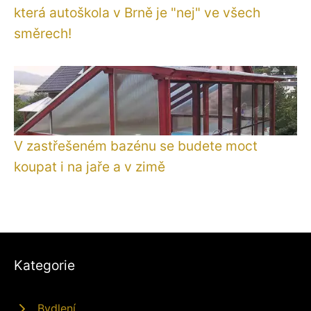
která autoškola v Brně je "nej" ve všech
směrech!
V zastřešeném bazénu se budete moct
koupat i na jaře a v zimě
Kategorie
Bydlení