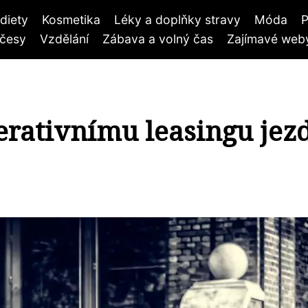
diety
Kosmetika
Léky a doplňky stravy
Móda
P
účesy
Vzdělání
Zábava a volný čas
Zajímavé weby
erativnímu leasingu jez