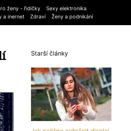
ro ženy - řidičky
Sexy elektronika
 a inernet
Zdraví
Ženy a podnikání
dí
Starší články
Jak nejlépe ochránit displej