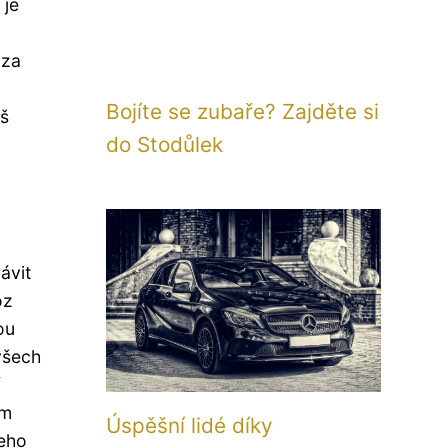
 je
 za
Bojíte se zubaře? Zajděte si
iš
do Stodůlek
ávit
oz
ou
všech
ám
Úspěšní lidé díky
jeho