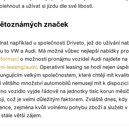
ehnout a užívat si jízdu dle své libosti.
světoznámých značek
at například u společnosti Driveto, jež do užívání nab
ou to VW a Audi. Má možná vůbec nejlepší nabídky pro
nformací
o možnosti pronájmu vozidel Audi najdete na
ni-leasing/audi/
. Operativní leasing se hodí nejen úsp
fungujícím velkým společnostem, které chtějí mít kvalit
í většího množství automobilů nemusejí mít k dispozici
edno vozidlo vyjde řádově na jednotky tisíc korun měsí
ji, což je velmi důležitým faktorem. Zvláště dnes, kdy
ence, zejména kvůli volnému pohybu zboží a služeb v
 stále větší zájem.