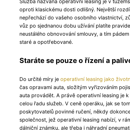
Služba nazvaná operativní leasing je v tuzems
oproti klasickému dosti odlišný. Největší roz
nepřechází do vašeho osobního vlastnictví, zů
vůz po sjednanou dobu užívání platíte pravid
neustálého obnovování smlouvy, a tím pádem i 
staré a opotřebované.
Staráte se pouze o řízení a palivo
Do určité míry je
operativní leasing jako životn
čas opravami auta, složitým vyřizováním pojis
auta provádět. A právě operativní leasing je 
celou řadu služeb. V ceně operáku, jak se tom
poskytovatelů povinné ručení, někdy dokonce i 
společnost, jež operativní leasing nabízí, v r
dálniční známku, ale třeba i náhradní pneumat