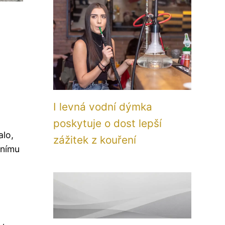
I levná vodní dýmka
poskytuje o dost lepší
alo,
zážitek z kouření
vnímu