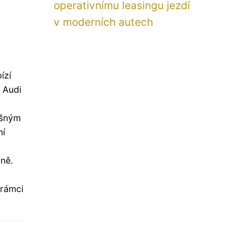
operativnímu leasingu jezdí
v moderních autech
ízí
 Audi
ěšným
ní
čně.
 rámci