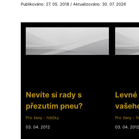
Publikováno: 27. 05. 2018 / Aktualizováno: 30. 07. 2026
Nevíte si rady s
Levné
přezutím pneu?
vašeh
Pro ženy - řidičky
Pro ženy - ři
03. 04. 2012
03. 04. 201