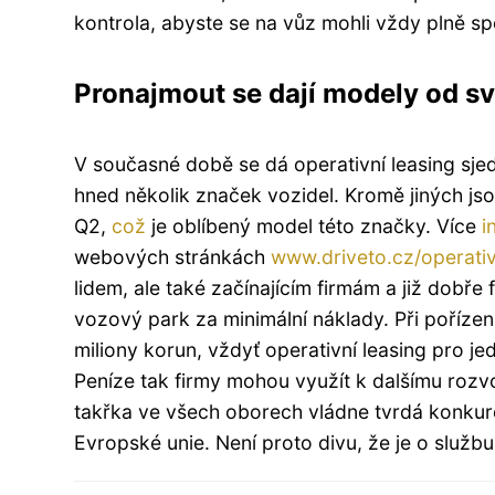
kontrola, abyste se na vůz mohli vždy plně spol
Pronajmout se dají modely od 
V současné době se dá operativní leasing sjedn
hned několik značek vozidel. Kromě jiných js
Q2,
což
je oblíbený model této značky. Více
i
webových stránkách
www.driveto.cz/operativ
lidem, ale také začínajícím firmám a již dobře 
vozový park za minimální náklady. Při pořízen
miliony korun, vždyť operativní leasing pro j
Peníze tak firmy mohou využít k dalšímu rozvo
takřka ve všech oborech vládne tvrdá konkur
Evropské unie. Není proto divu, že je o službu