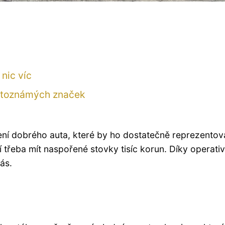
 nic víc
větoznámých značek
ení dobrého auta, které by ho dostatečně reprezentov
í třeba mít naspořené stovky tisíc korun. Díky operati
ás.