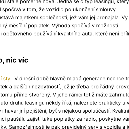
ku stále poměrně nová. Jedná se o typ leasingu, který
díl spočívá v tom, že vozidlo po ukončení smlouvy
stává majetkem společnosti, jež vám jej pronajala. Vy
elný měsíční poplatek. Výhoda spočívá v možnosti
opětovného používání kvalitního auta, které není příl
, nic víc
í styl
. V dnešní době hlavně mladá generace nechce tr
tek a dalších nezbytností, jež je třeba pro řádný prov
k tomu přímo stvořený. V jeho rámci totiž máte zahrnut
uto druhu leasingu někdy říká, naleznete prakticky u 
havarijní pojištění, byť s nějakou spoluúčastí. Kvalitní
ámci paušálu zajistí také poplatky za rádio, poskytne v
iky. Samozřejmostí je pak pravidelný servis vozidla a 