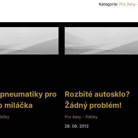
Kategorie:
Pro ženy -
 pneumatiky pro
Rozbité autosklo?
o miláčka
Žádný problém!
dičky
Pro ženy - řidičky
2
28. 06. 2012