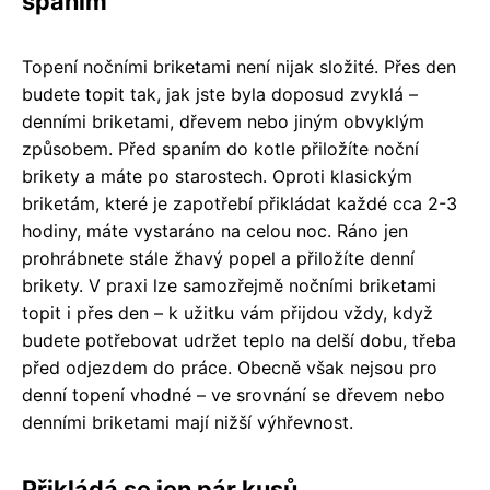
spaním
Topení nočními briketami není nijak složité. Přes den
budete topit tak, jak jste byla doposud zvyklá –
denními briketami, dřevem nebo jiným obvyklým
způsobem. Před spaním do kotle přiložíte noční
brikety a máte po starostech. Oproti klasickým
briketám, které je zapotřebí přikládat každé cca 2-3
hodiny, máte vystaráno na celou noc. Ráno jen
prohrábnete stále žhavý popel a přiložíte denní
brikety. V praxi lze samozřejmě nočními briketami
topit i přes den – k užitku vám přijdou vždy, když
budete potřebovat udržet teplo na delší dobu, třeba
před odjezdem do práce. Obecně však nejsou pro
denní topení vhodné – ve srovnání se dřevem nebo
denními briketami mají nižší výhřevnost.
Přikládá se jen pár kusů