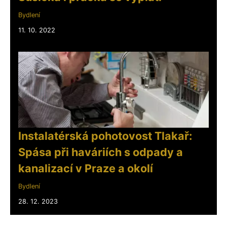
Bydlení
11. 10. 2022
Instalatérská pohotovost Tlakař:
Spása při haváriích s odpady a
kanalizací v Praze a okolí
Bydlení
28. 12. 2023