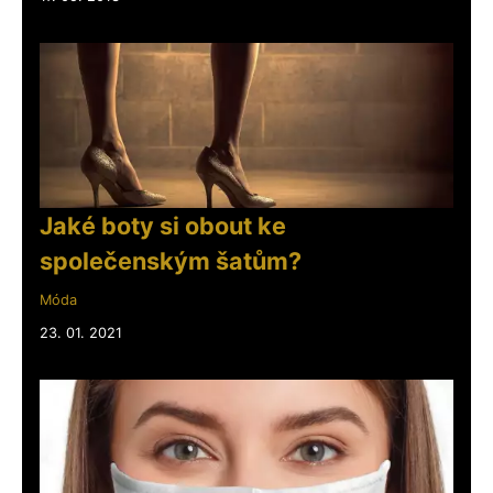
Jaké boty si obout ke
společenským šatům?
Móda
23. 01. 2021