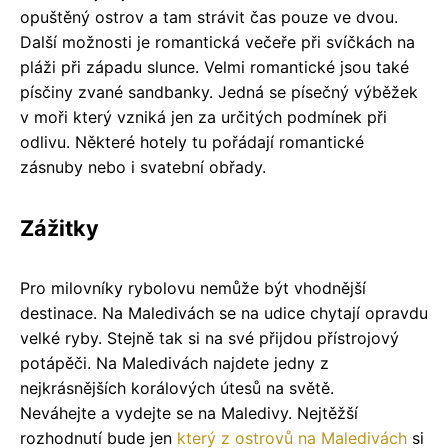
opuštěný ostrov a tam strávit čas pouze ve dvou.
Další možnosti je romantická večeře při svíčkách na
pláži při západu slunce. Velmi romantické jsou také
písčiny zvané sandbanky. Jedná se písečný výběžek
v moři který vzniká jen za určitých podmínek při
odlivu. Některé hotely tu pořádají romantické
zásnuby nebo i svatební obřady.
Zážitky
Pro milovníky rybolovu nemůže být vhodnější
destinace. Na Maledivách se na udice chytají opravdu
velké ryby. Stejně tak si na své přijdou přístrojový
potápěči. Na Maledivách najdete jedny z
nejkrásnějších korálových útesů na světě.
Neváhejte a vydejte se na Maledivy. Nejtěžší
rozhodnutí bude jen
který z ostrovů na Maledivách
si