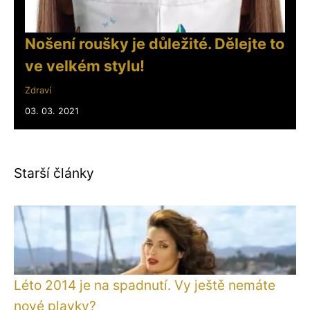
Nošení roušky je důležité. Dělejte to
ve velkém stylu!
Zdraví
03. 03. 2021
Starší články
Léto 2014 je na spadnutí. Vy ještě nemáte
nové plavky?