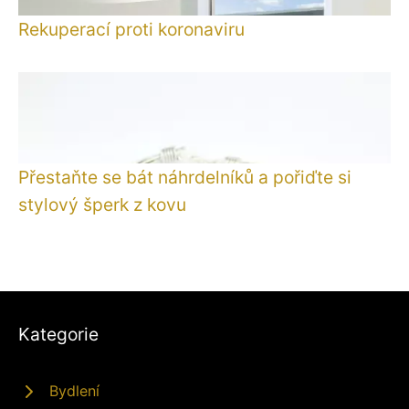
Rekuperací proti koronaviru
Přestaňte se bát náhrdelníků a pořiďte si
stylový šperk z kovu
Kategorie
Bydlení