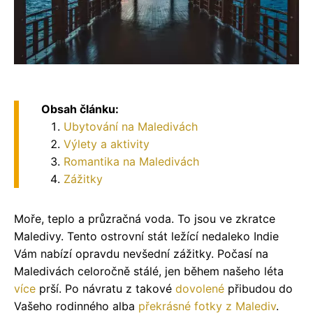
Obsah článku:
Ubytování na Maledivách
Výlety a aktivity
Romantika na Maledivách
Zážitky
Moře, teplo a průzračná voda. To jsou ve zkratce
Maledivy. Tento ostrovní stát ležící nedaleko Indie
Vám nabízí opravdu nevšední zážitky. Počasí na
Maledivách celoročně stálé, jen během našeho léta
více
prší. Po návratu z takové
dovolené
přibudou do
Vašeho rodinného alba
překrásné fotky z Malediv
.