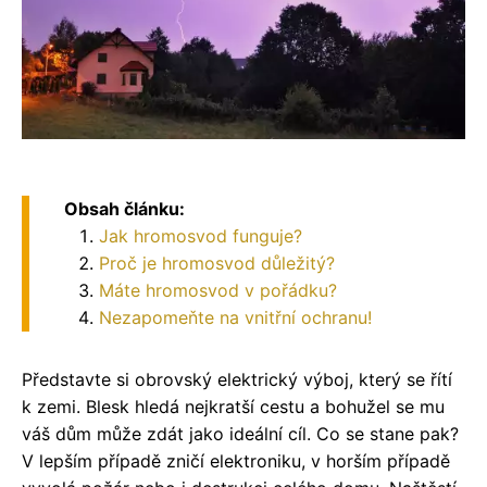
Obsah článku:
Jak hromosvod funguje?
Proč je hromosvod důležitý?
Máte hromosvod v pořádku?
Nezapomeňte na vnitřní ochranu!
Představte si obrovský elektrický výboj, který se řítí
k zemi. Blesk hledá nejkratší cestu a bohužel se mu
váš dům může zdát jako ideální cíl. Co se stane pak?
V lepším případě zničí elektroniku, v horším případě