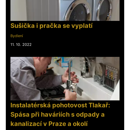
Sušička i pračka se vyplatí
Bydlení
11. 10. 2022
Instalatérská pohotovost Tlakař:
Spása při haváriích s odpady a
kanalizací v Praze a okolí