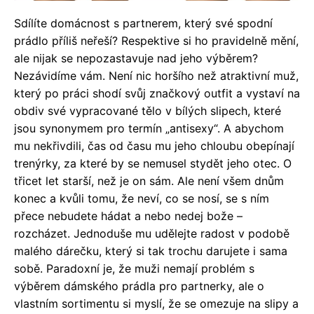
Sdílíte domácnost s partnerem, který své spodní
prádlo příliš neřeší? Respektive si ho pravidelně mění,
ale nijak se nepozastavuje nad jeho výběrem?
Nezávidíme vám. Není nic horšího než atraktivní muž,
který po práci shodí svůj značkový outfit a vystaví na
obdiv své vypracované tělo v bílých slipech, které
jsou synonymem pro termín „antisexy“. A abychom
mu nekřivdili, čas od času mu jeho chloubu obepínají
trenýrky, za které by se nemusel stydět jeho otec. O
třicet let starší, než je on sám. Ale není všem dnům
konec a kvůli tomu, že neví, co se nosí, se s ním
přece nebudete hádat a nebo nedej bože –
rozcházet. Jednoduše mu udělejte radost v podobě
malého dárečku, který si tak trochu darujete i sama
sobě.
Paradoxní je, že muži nemají problém s
výběrem dámského prádla pro partnerky, ale o
vlastním sortimentu si myslí, že se omezuje na slipy a