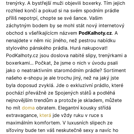
trenýrky. A bystřejší muži objevili boxerky. Tím jejich
rozhled končí a pokud si na svém spodním prádle
příliš nepotrpí, chopte se své šance. Vašim
záchytným bodem by se mohl stát nový internetový
obchod s všeříkajícícm názvem
PodKalhoty.cz
. A
nenajdete v něm nic jiného, než pestrou nabídku
stylového pánského prádla. Hurá nakupovat!
PodKalhoty.cz jsou doslova nabité slipy, trenýrkami a
boxerkami... Počkat, že jsme o nich v úvodu psali
jako o neatraktivním staromódním prádle? Sortiment
našeho e-shopu je ale trochu jiný, než na jaký jste
byla doposud zvyklá. Jde o exkluzivní prádlo, které
pochází převážně ze Spojených států a podléhá
nejnovějším trendům a protože je skladem, můžete
ho mít
doma
obratem. Elegantní kousky střídá
extravagance,
která
jde vždy ruku v ruce s
maximálním komfortem. V luxusních slipech ze
síťoviny bude ten váš neskutečně sexy a navíc ho