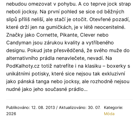
nebudou omezovat v pohybu. A co teprve jock strap
neboli jocksy. Na první pohled se sice od běžných
slipů příliš neliší, ale stačí je otočit. Otevřené pozadí,
které drží jen na gumičkách, je v létě neocenitelné.
Značky jako Cornette, Pikante, Clever nebo
Candyman jsou zárukou kvality a vytříbeného
designu. Pokud jste přesvědčená, že svého muže do
alternativního prádla nenavlečete, nevadí. Na
PodKalhoty.cz totiž natrefíte i na klasiku – boxerky s
unikátními potisky, které sice nejsou tak exkluzivní
jako pánská tanga nebo jocksy, ale rozhodně nejsou
nudné jako jeho současné prádlo...
Publikováno: 12. 08. 2013 / Aktualizováno: 30. 07.
Kategorie:
2026
Móda