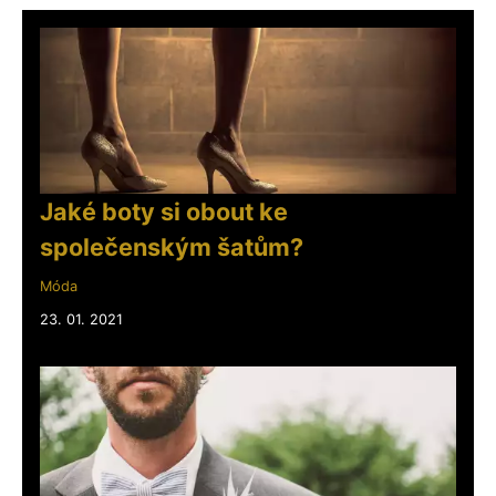
Jaké boty si obout ke
společenským šatům?
Móda
23. 01. 2021