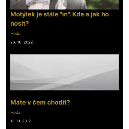
Motýlek je stále "in". Kde a jak ho
nosit?
Móda
26. 10. 2022
Máte v čem chodit?
Móda
13. 11. 2012