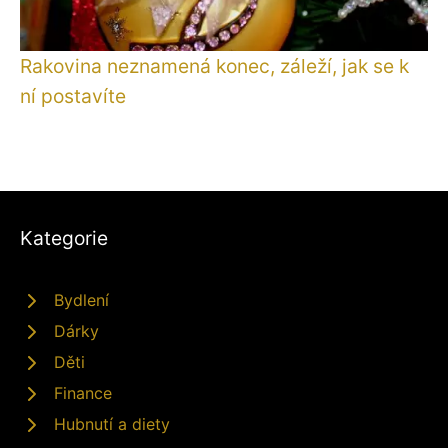
Rakovina neznamená konec, záleží, jak se k
ní postavíte
Kategorie
Bydlení
Dárky
Děti
Finance
Hubnutí a diety