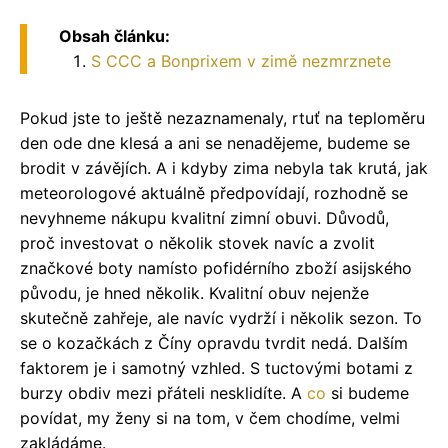
Obsah článku:
S CCC a Bonprixem v zimě nezmrznete
Pokud jste to ještě nezaznamenaly, rtuť na teploměru
den ode dne klesá a ani se nenadějeme, budeme se
brodit v závějích. A i kdyby zima nebyla tak krutá, jak
meteorologové aktuálně předpovídají, rozhodně se
nevyhneme nákupu kvalitní zimní obuvi. Důvodů,
proč investovat o několik stovek navíc a zvolit
značkové boty namísto pofidérního zboží asijského
původu, je hned několik. Kvalitní obuv nejenže
skutečně zahřeje, ale navíc vydrží i několik sezon. To
se o kozačkách z Číny opravdu tvrdit nedá. Dalším
faktorem je i samotný vzhled. S tuctovými botami z
burzy obdiv mezi přáteli nesklidíte. A
co
si budeme
povídat, my ženy si na tom, v čem chodíme, velmi
zakládáme.