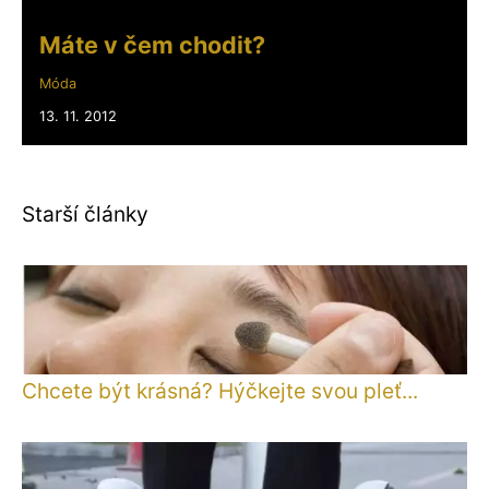
Máte v čem chodit?
Móda
13. 11. 2012
Starší články
Chcete být krásná? Hýčkejte svou pleť...