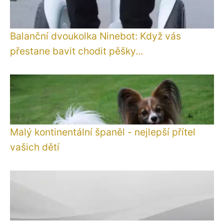
Balanční dvoukolka Ninebot: Když vás
přestane bavit chodit pěšky...
Malý kontinentální španěl - nejlepší přítel
vašich dětí