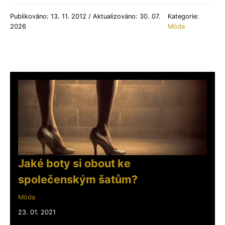
Publikováno: 13. 11. 2012 / Aktualizováno: 30. 07.
Kategorie:
2026
Móda
Jaké boty si obout ke
společenským šatům?
Móda
23. 01. 2021