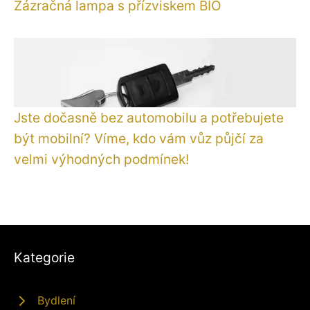
Zázračná lampa s přízviskem BIO
Jste dočasně bez automobilu a potřebujete
být mobilní? Víme, kdo vám vůz půjčí za
velmi výhodných podmínek!
Kategorie
Bydlení