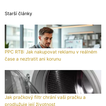
Starší články
PPC RTB: Jak nakupovat reklamu v reálném
čase a neztratit ani korunu
Jak pračkový filtr chrání vaši pračku a
prodlužuje její životnost