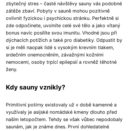
zbytečný stres – časté návštěvy sauny vás podobné
zátěže zbaví. Pobyty v sauně mohou pozitivně
ovlivnit fyzickou i psychickou stránku. Perfektně si
zde odpočinete, uvolníte celé své tělo a jako vítaný
bonus navíc posílíte svou imunitu. Vhodné jsou při
dýchacích potížích a také pro diabetiky. Odpustit by
si je měli naopak lidé s vysokým krevním tlakem,
srdečním onemocněním, závažnými kožními
nemocemi, osoby trpící epilepsií a rovněž těhotné
ženy.
Kdy sauny vznikly?
Primitivní potírny existovaly už v době kamenné a
využívaly je asijské nomádské kmeny dlouho před
naším letopočtem. Tehdy se však vůbec nepodobaly
saunám, jak je známe dnes. První dohledatelné