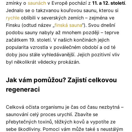
zmínky o
saunách
v Evropě pochází z
11. a 12. století
.
Jednalo se o takzvanou kouřovou saunu, kterou si
rychle
oblíbili v severských zemích – zejména ve
Finsku (odtud název „
finská sauna
“). Svou dnešní
podobu sauny nabyly až mnohem později – teprve
začátkem 19. století. V našich končinách jejich
popularita vzrostla v poválečném období a od té
doby jsou stále vyhledávanější. Jejich pozitivní vliv
byl několikrát vědecky prokázán.
Jak vám pomůžou? Zajistí celkovou
regeneraci
Celková očista organismu je čas od času nezbytná –
saunování celý proces urychlí. Zbavíte se
přebytečných toxinů, těžkých kovů a vypotíte ze
sebe škodliviny. Pomoci vám může také s neustálým