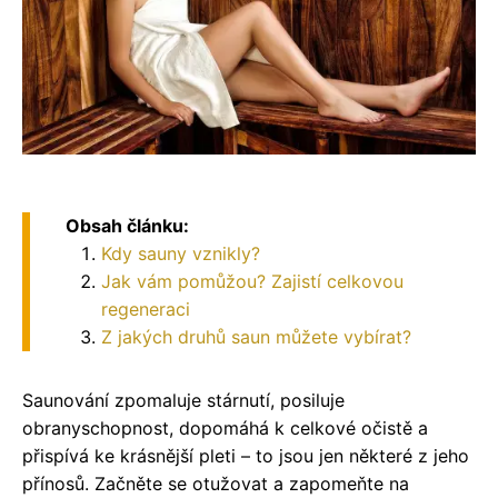
Obsah článku:
Kdy sauny vznikly?
Jak vám pomůžou? Zajistí celkovou
regeneraci
Z jakých druhů saun můžete vybírat?
Saunování zpomaluje stárnutí, posiluje
obranyschopnost, dopomáhá k celkové očistě a
přispívá ke krásnější pleti – to jsou jen některé z jeho
přínosů. Začněte se otužovat a zapomeňte na