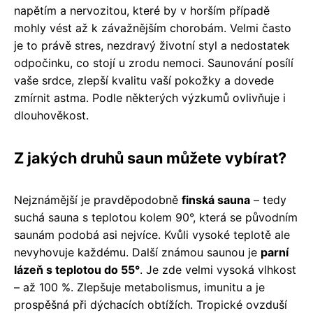
napětím a nervozitou, které by v horším případě
mohly vést až k závažnějším chorobám. Velmi často
je to právě stres, nezdravý životní styl a nedostatek
odpočinku, co stojí u zrodu nemoci. Saunování posílí
vaše srdce, zlepší kvalitu vaší pokožky a dovede
zmírnit astma. Podle některých výzkumů ovlivňuje i
dlouhověkost.
Z jakých druhů saun můžete vybírat?
Nejznámější je pravděpodobně
finská sauna
– tedy
suchá sauna s teplotou kolem 90°, která se původním
saunám podobá asi nejvíce. Kvůli vysoké teplotě ale
nevyhovuje každému. Další známou saunou je
parní
lázeň s teplotou do 55°
. Je zde velmi vysoká vlhkost
– až 100 %. Zlepšuje metabolismus, imunitu a je
prospěšná při dýchacích obtížích. Tropické ovzduší