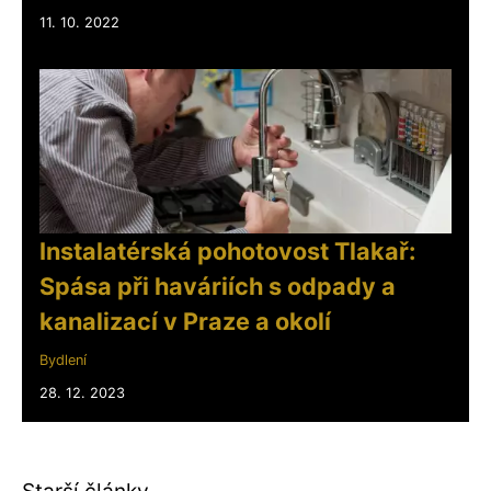
11. 10. 2022
Instalatérská pohotovost Tlakař:
Spása při haváriích s odpady a
kanalizací v Praze a okolí
Bydlení
28. 12. 2023
Starší články