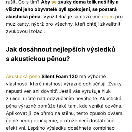
rušit. Co s tím?
Aby
se
zvuky doma tolik nešířily a
všichni jeho obyvatelé byli spokojení, se postará
akustická pěna.
Využitelná je samozřejmě
nejen
pro
muzikanty, nýbrž pro všechny, kteří chtějí zkvalitnit
zvukovou izolaci.
Jak dosáhnout nejlepších výsledků
s akustickou pěnou?
Akustická pěna
Silent Foam 120
má výborné
vlastnosti, které místnost výrazně odhlučňují. Zvuky
nepustí ven ani dovnitř. Jestli vás vyrušuje hluk
z ulice, určitě nad odzvučením neváhejte. Akustická
pěna výrazně pomůže také tam, kde vzniká ozvěna.
Aplikovat ji lze přímo na stěnu, tento způsob ovšem
úplně nedoporučujeme, protože není dostatečně
efektivní. Lepšího výsledku dosáhnete kombinací