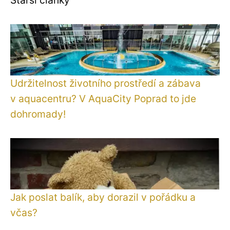
Udržitelnost životního prostředí a zábava
v aquacentru? V AquaCity Poprad to jde
dohromady!
Jak poslat balík, aby dorazil v pořádku a
včas?