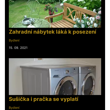
Zahradní nábytek láká k posezení
Bydlení
15. 09. 2021
Sušička i pračka se vyplatí
Bydlení