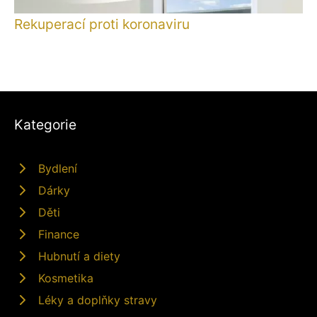
Rekuperací proti koronaviru
Kategorie
Bydlení
Dárky
Děti
Finance
Hubnutí a diety
Kosmetika
Léky a doplňky stravy