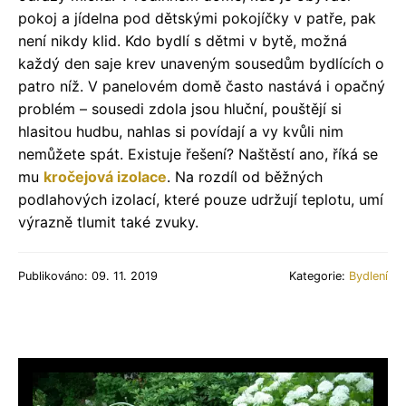
pokoj a jídelna pod dětskými pokojíčky v patře, pak
není nikdy klid. Kdo bydlí s dětmi v bytě, možná
každý den saje krev unaveným sousedům bydlících o
patro níž. V panelovém domě často nastává i opačný
problém – sousedi zdola jsou hluční, pouštějí si
hlasitou hudbu, nahlas si povídají a vy kvůli nim
nemůžete spát. Existuje řešení? Naštěstí ano, říká se
mu
kročejová izolace
. Na rozdíl od běžných
podlahových izolací, které pouze udržují teplotu, umí
výrazně tlumit také zvuky.
Publikováno: 09. 11. 2019
Kategorie:
Bydlení