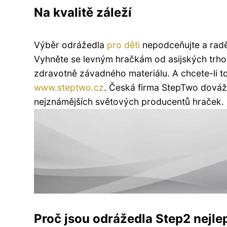
Na kvalitě záleží
Výběr odrážedla
pro děti
nepodceňujte a raděj
Vyhněte se levným hračkám od asijských trhov
zdravotně závadného materiálu. A chcete-li to
www.steptwo.cz
. Česká firma StepTwo dováž
nejznámějších světových producentů hraček.
Proč jsou odrážedla Step2 nejle