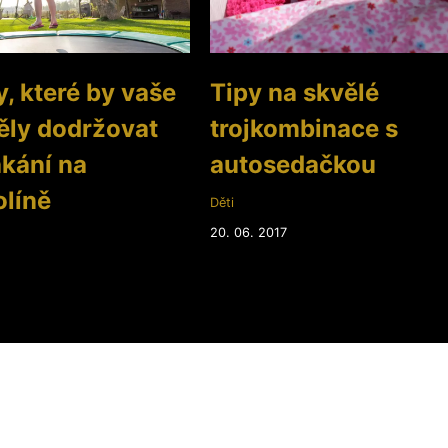
, které by vaše
Tipy na skvělé
ěly dodržovat
trojkombinace s
ákání na
autosedačkou
líně
Děti
20. 06. 2017