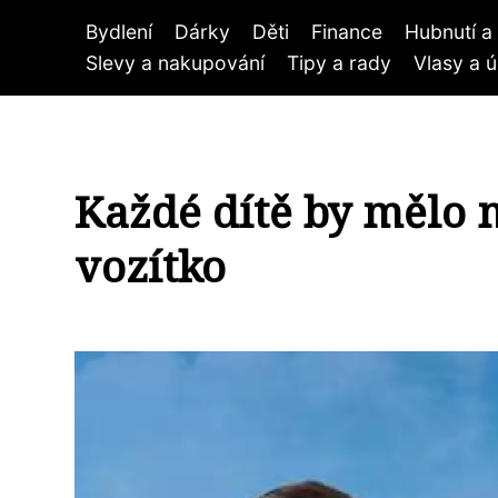
Bydlení
Dárky
Děti
Finance
Hubnutí a 
Slevy a nakupování
Tipy a rady
Vlasy a 
Každé dítě by mělo m
vozítko