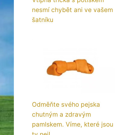
nesmí chybět ani ve vašem
šatníku
Odměňte svého pejska
chutným a zdravým
pamlskem. Víme, které jsou
ty nej!