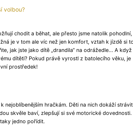
ší volbou?
ňují chodit a běhat, ale přesto jsme natolik pohodlní,
ná je v tom ale víc než jen komfort, vztah k jízdě si to
e, jak jste jako dítě „drandila“ na odrážedle... A když
svému dítěti? Pokud právě vyrostl z batolecího věku, je
vní prostředek!
k nejoblíbenějším hračkám. Děti na nich dokáží strávit
dou skvěle baví, zlepšují si své motorické dovednosti.
taky jedno pořídit.