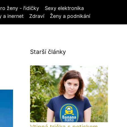
ro ženy - řidičky
Sexy elektronika
 a inernet
Zdraví
Ženy a podnikání
Starší články
Vtipná trička s potiskem