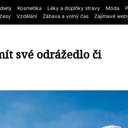
diety
Kosmetika
Léky a doplňky stravy
Móda
P
účesy
Vzdělání
Zábava a volný čas
Zajímavé weby
ít své odrážedlo či