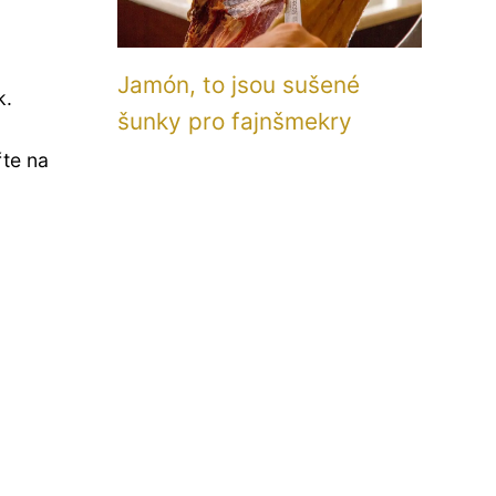
Jamón, to jsou sušené
k.
šunky pro fajnšmekry
řte na