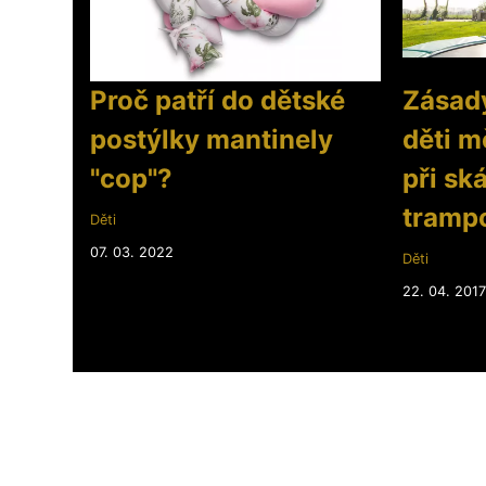
Proč patří do dětské
Zásady
postýlky mantinely
děti m
"cop"?
při sk
trampo
Děti
07. 03. 2022
Děti
22. 04. 2017