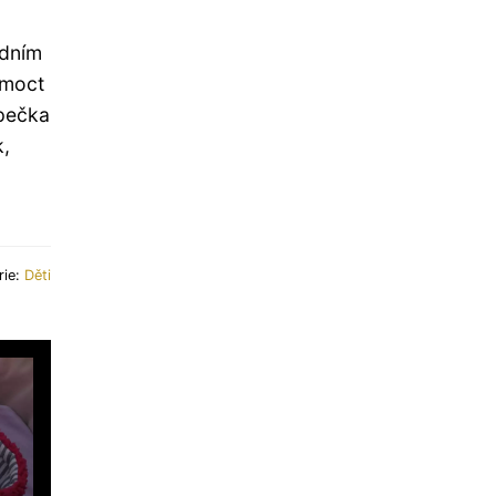
ídním
 moct
apečka
k,
rie:
Děti