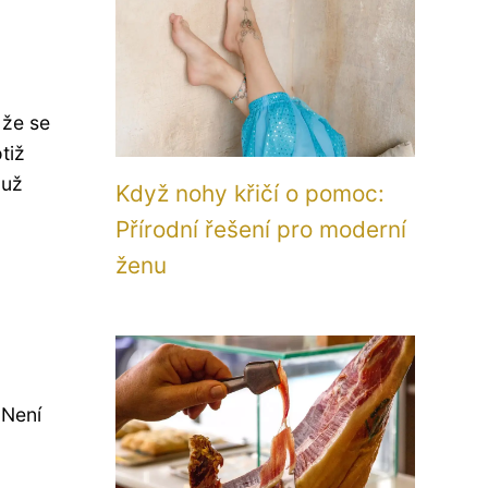
 že se
tiž
 už
Když nohy křičí o pomoc:
Přírodní řešení pro moderní
ženu
 Není