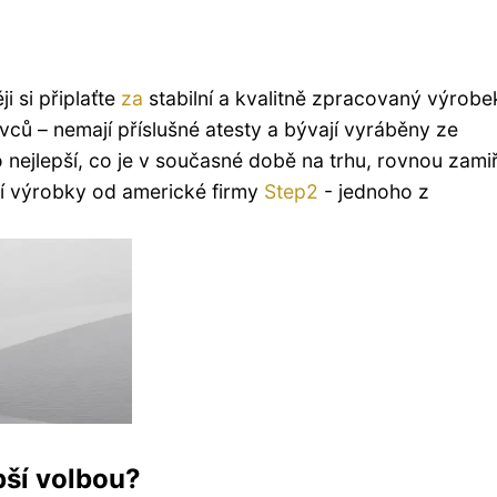
i si připlaťte
za
stabilní a kvalitně zpracovaný výrobe
ců – nemají příslušné atesty a bývají vyráběny ze
 nejlepší, co je v současné době na trhu, rovnou zami
í výrobky od americké firmy
Step2
- jednoho z
pší volbou?