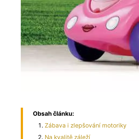
Obsah článku:
Zábava i zlepšování motoriky
Na kvalitě záleží