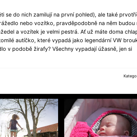
 se do nich zamilují na první pohled), ale také prvotř
 odrážedlo nebo vozítko, pravděpodobně na něm budou
drážedel a vozítek je velmi pestrá. Ať už máte doma chl
ztomilé autíčko, které vypadá jako legendární VW brou
dlo v podobě žirafy? Všechny vypadají úžasně, jen si
Katego