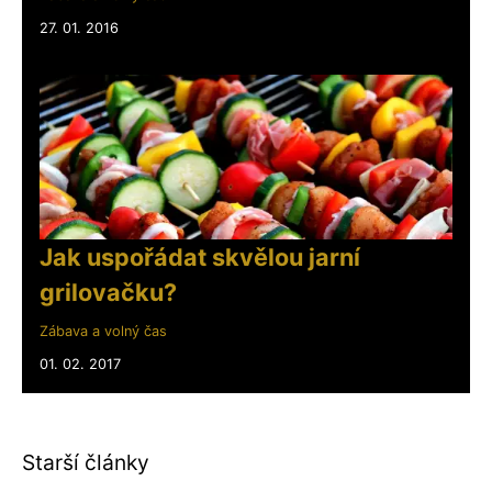
27. 01. 2016
Jak uspořádat skvělou jarní
grilovačku?
Zábava a volný čas
01. 02. 2017
Starší články