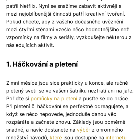
patřil Netflix. Nyní se snažíme zabavit aktivněji a
mezi nejoblíbenější činnosti patří kreativní tvoření.
Pokud chcete, aby z vašeho dočasného uvěznění
mezi čtyřmi stěnami vzešlo něco hodnotnějšího než
vzpomínky na filmy a seriály, vyzkoušejte některou z
následujících aktivit.
1. Háčkování a pletení
Zimní měsíce jsou sice prakticky u konce, ale ručně
pletený svetr se ve vašem šatníku neztratí ani na jaře.
Pořiďte si
pomůcky na pletení
a pusťte se do práce.
Při pletení či háčkování se perfektně odreagujete, a
když se něco nepovede, jednoduše danou věc
rozpáráte a začnete znovu. Základy jsou poměrně
snadné, a navíc dostanete na
výběr
z ohromného
množství návodů,
které
jsou dostupné na
internetu