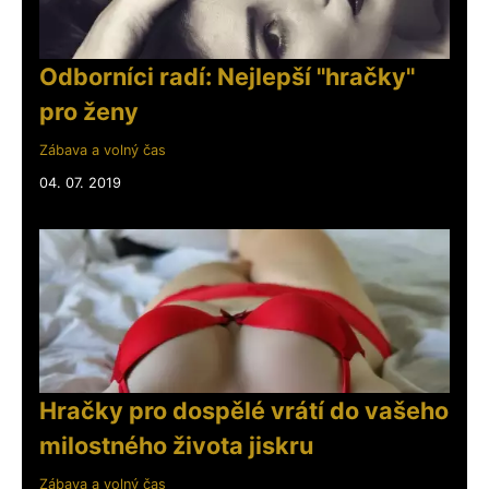
Odborníci radí: Nejlepší "hračky"
pro ženy
Zábava a volný čas
04. 07. 2019
Hračky pro dospělé vrátí do vašeho
milostného života jiskru
Zábava a volný čas