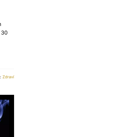
n
 30
e:
Zdraví