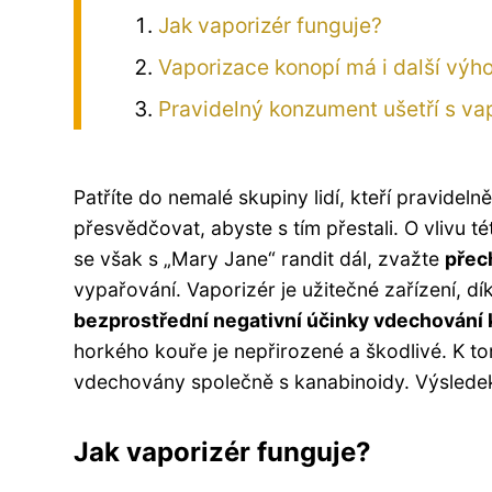
Jak vaporizér funguje?
Vaporizace konopí má i další výh
Pravidelný konzument ušetří s va
Patříte do nemalé skupiny lidí, kteří pravidel
přesvědčovat, abyste s tím přestali. O vlivu t
se však s „Mary Jane“ randit dál, zvažte
přec
vypařování. Vaporizér je užitečné zařízení, 
bezprostřední negativní účinky vdechování
horkého kouře je nepřirozené a škodlivé. K t
vdechovány společně s kanabinoidy. Výsledek
Jak vaporizér funguje?