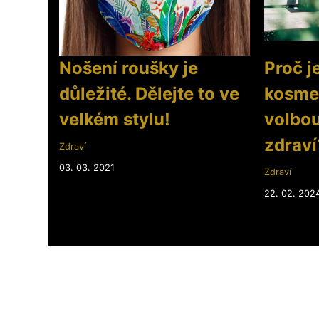
Nošení roušky je
Proč j
důležité. Dělejte to ve
kosme
velkém stylu!
volbou
zdraví
Zdraví
03. 03. 2021
Zdraví
22. 02. 202