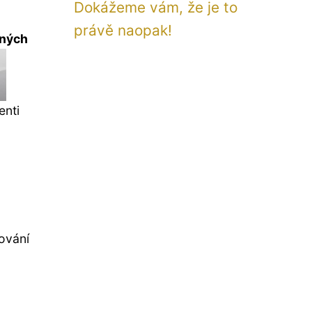
Dokážeme vám, že je to
právě naopak!
nných
enti
ování