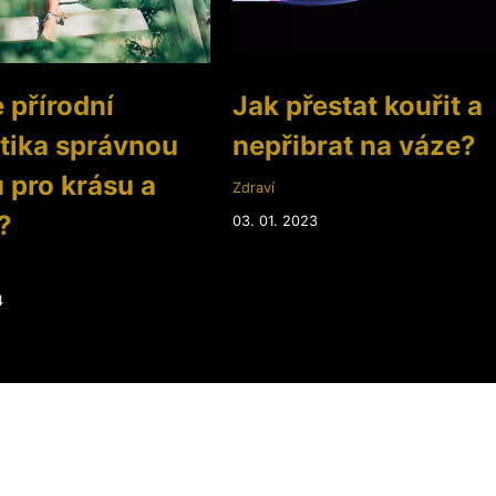
e přírodní
Jak přestat kouřit a
tika správnou
nepřibrat na váze?
 pro krásu a
Zdraví
?
03. 01. 2023
4