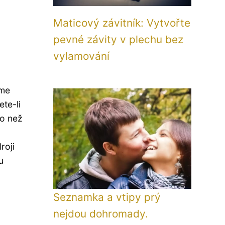
Maticový závitník: Vytvořte
pevné závity v plechu bez
vylamování
me
te-li
ho než
roji
u
Seznamka a vtipy prý
nejdou dohromady.