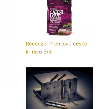
Recenze: Prémiové české
krmivo Brit