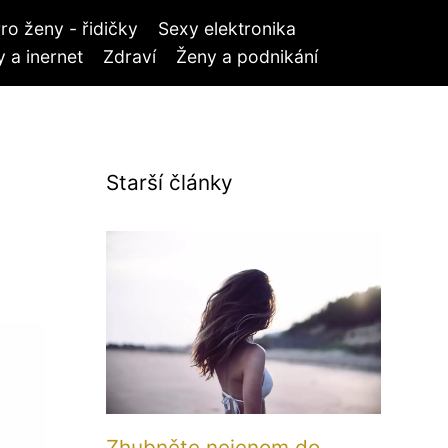
ro ženy - řidičky
Sexy elektronika
 a inernet
Zdraví
Ženy a podnikání
Starší články
Zhubněte nejenom do