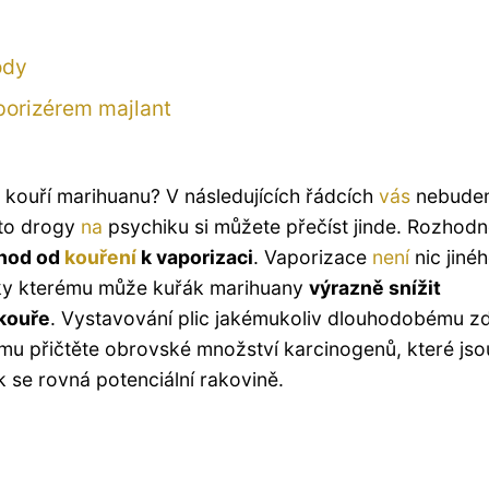
ody
porizérem majlant
ně kouří marihuanu? V následujících řádcích
vás
nebude
éto drogy
na
psychiku si můžete přečíst jinde. Rozhodne
hod od
kouření
k vaporizaci
. Vaporizace
není
nic jiné
díky kterému může kuřák marihuany
výrazně snížit
 kouře
. Vystavování plic jakémukoliv dlouhodobému zd
omu přičtěte obrovské množství karcinogenů, které jso
 se rovná potenciální rakovině.