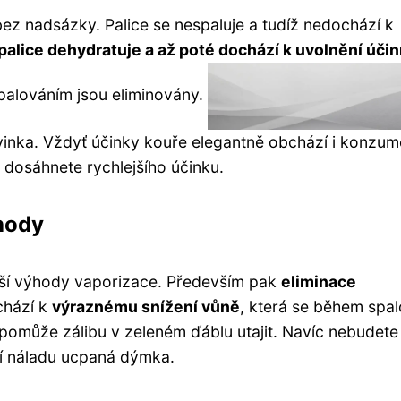
 bez nadsázky. Palice se nespaluje a tudíž nedochází k
palice dehydratuje a až poté dochází k uvolnění úči
spalováním jsou eliminovány.
inka. Vždyť účinky kouře elegantně obchází i konzum
dosáhnete rychlejšího účinku.
hody
alší výhody vaporizace. Především pak
eliminace
chází k
výraznému snížení vůně
, která se během spal
 pomůže zálibu v zeleném ďáblu utajit. Navíc nebudete
zí náladu ucpaná dýmka.