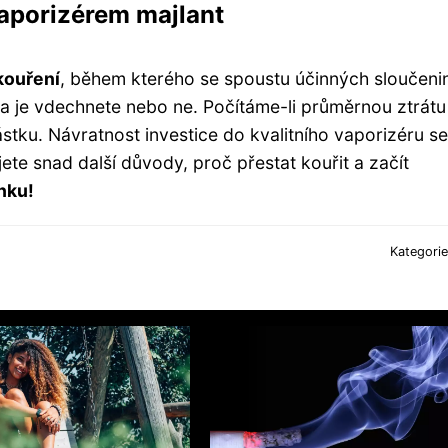
vaporizérem majlant
kouření
, během kterého se spoustu účinných sloučeni
da je vdechnete nebo ne. Počítáme-li průměrnou ztrátu
stku. Návratnost investice do kvalitního vaporizéru se
ujete snad další důvody, proč přestat kouřit a začít
nku!
Kategori