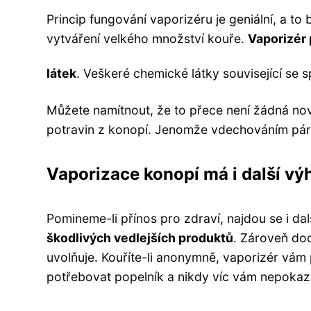
Princip fungování vaporizéru je geniální, a to
vytváření velkého množství kouře.
Vaporizér 
látek
. Veškeré chemické látky související se 
Můžete namítnout, že to přece není žádná nov
potravin z konopí. Jenomže vdechováním pár 
Vaporizace konopí má i další vý
Pomineme-li přínos pro zdraví, najdou se i d
škodlivých vedlejších produktů
. Zároveň do
uvolňuje. Kouříte-li anonymně, vaporizér vám
potřebovat popelník a nikdy víc vám nepoka