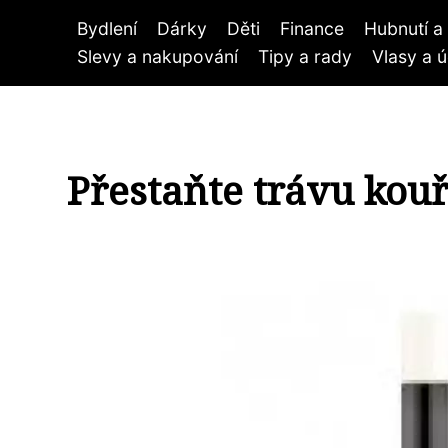
Bydlení
Dárky
Děti
Finance
Hubnutí a 
Slevy a nakupování
Tipy a rady
Vlasy a 
Přestaňte trávu kouři