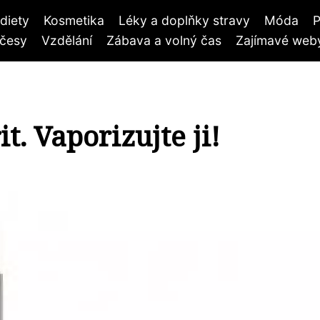
diety
Kosmetika
Léky a doplňky stravy
Móda
P
účesy
Vzdělání
Zábava a volný čas
Zajímavé weby
t. Vaporizujte ji!