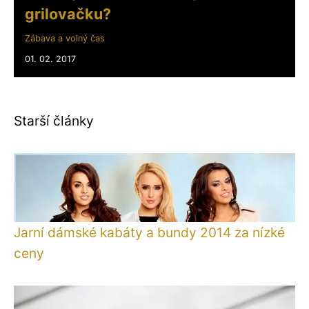
grilovačku?
Zábava a volný čas
01. 02. 2017
Starší články
Jarní dámské kabáty a bundy 2014 za nízké
ceny