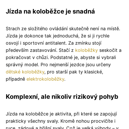
Jízda na koloběžce je snadná
Strach ze složitého ovládání skutečně není na místě.
Jízda je dokonce tak jednoduchá, že si ji rychle
osvojí i sportovní antitalent. Za zmínku stojí
především zastavování. Stačí z
koloběžky
seskočit a
pokračovat v chůzi. Podstatné je, abyste si vybrali
správný model. Pro nejmenší jezdce jsou určeny
dětské koloběžky
, pro starší pak ty klasické,
případně
elektrokoloběžky
.
Komplexní, ale nikoliv rizikový pohyb
Jízda na koloběžce je aktivita, při které se zapojují
prakticky všechny svaly. Kromě nohou procvičíte i
ruce, zádové a břišní svaly. Což je velká výhody – v