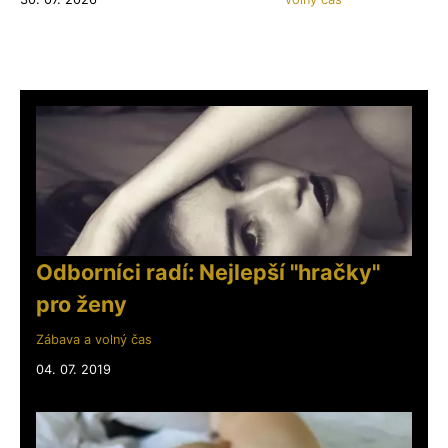
Odborníci radí: Nejlepší "hračky"
pro ženy
Zábava a volný čas
04. 07. 2019