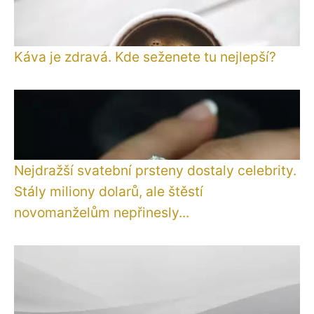
Káva je zdravá. Kde seženete tu nejlepší?
Nejdražší svatební prsteny dostaly celebrity.
Stály miliony dolarů, ale štěstí
novomanželům nepřinesly...