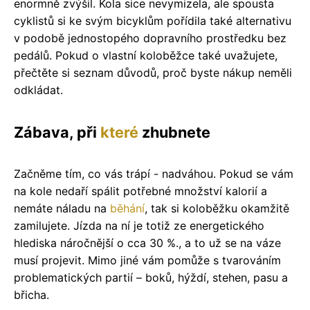
enormně zvýšil. Kola sice nevymizela, ale spousta
cyklistů si ke svým bicyklům pořídila také alternativu
v podobě jednostopého dopravního prostředku bez
pedálů. Pokud o vlastní koloběžce také uvažujete,
přečtěte si seznam důvodů, proč byste nákup neměli
odkládat.
Zábava, při
které
zhubnete
Začněme tím, co vás trápí - nadváhou. Pokud se vám
na kole nedaří spálit potřebné množství kalorií a
nemáte náladu na
běhání
, tak si koloběžku okamžitě
zamilujete. Jízda na ní je totiž ze energetického
hlediska náročnější o cca 30 %., a to už se na váze
musí projevit. Mimo jiné vám pomůže s tvarováním
problematických partií – boků, hýždí, stehen, pasu a
břicha.