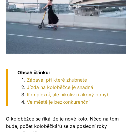
Obsah článku:
Zábava, při které zhubnete
Jízda na koloběžce je snadná
Komplexní, ale nikoliv rizikový pohyb
Ve městě je bezkonkurenční
O koloběžce se říká, že je nové kolo. Něco na tom
bude, počet koloběžkářů se za poslední roky