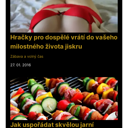
Hračky pro dospělé vrátí do vašeho
milostného života jiskru
Zábava a volný čas
27. 01. 2016
Jak uspořádat skvělou jarní