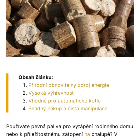
Obsah článku:
Přírodní obnovitelný zdroj energie
Vysoká výhřevnost
Vhodné pro automatické kotle
Snadný nákup a čistá manipulace
Používáte pevná paliva pro vytápění rodinného domu
nebo k příležitostnému zatopení
na
chalupě? V