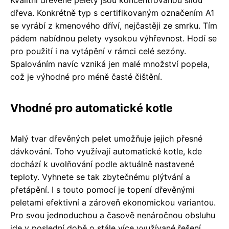
dřeva. Konkrétně typ s certifikovaným označením A1
se vyrábí z kmenového dříví, nejčastěji ze smrku. Tím
pádem nabídnou pelety vysokou výhřevnost. Hodí se
pro použití i na vytápění v rámci celé sezóny.
Spalováním navíc vzniká jen malé množství popela,
což je výhodné pro méně časté čištění.
Vhodné pro automatické kotle
Malý tvar dřevěných pelet umožňuje jejich přesné
dávkování. Toho využívají automatické kotle, kde
dochází k uvolňování podle aktuálně nastavené
teploty. Vyhnete se tak zbytečnému plýtvání a
přetápění. I s touto pomocí je topení dřevěnými
peletami efektivní a zároveň ekonomickou variantou.
Pro svou jednoduchou a časově nenáročnou obsluhu
jde v poslední době o stále více využívané řešení.