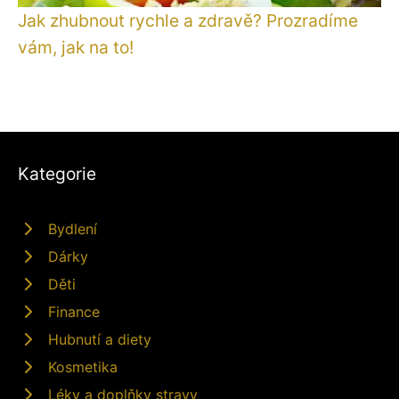
Jak zhubnout rychle a zdravě? Prozradíme
vám, jak na to!
Kategorie
Bydlení
Dárky
Děti
Finance
Hubnutí a diety
Kosmetika
Léky a doplňky stravy