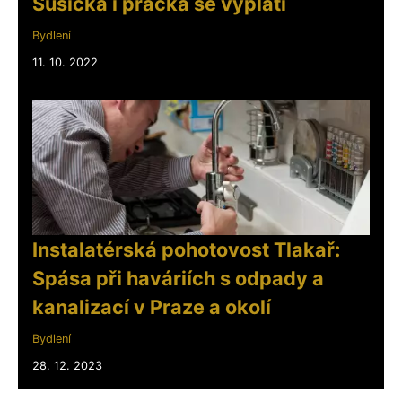
Sušička i pračka se vyplatí
Bydlení
11. 10. 2022
Instalatérská pohotovost Tlakař:
Spása při haváriích s odpady a
kanalizací v Praze a okolí
Bydlení
28. 12. 2023