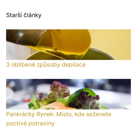
Starší články
3 oblíbené způsoby depilace
Pankrácký Rynek: Místo, kde seženete
poctivé potraviny