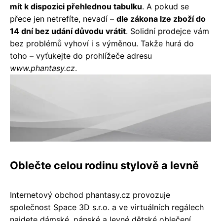
mít k dispozici přehlednou tabulku
. A pokud se
přece jen netrefíte, nevadí –
dle zákona lze zboží do
14 dní bez udání důvodu vrátit
. Solidní prodejce vám
bez problémů vyhoví i s výměnou. Takže hurá do
toho – vyťukejte do prohlížeče adresu
www.phantasy.cz
.
Oblečte celou rodinu stylově a levně
Internetový obchod phantasy.cz provozuje
společnost Space 3D s.r.o. a ve virtuálních regálech
najdete dámské, pánské a levné dětské oblečení