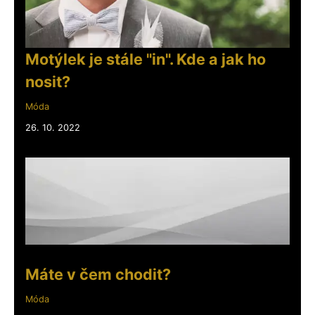
Motýlek je stále "in". Kde a jak ho
nosit?
Móda
26. 10. 2022
Máte v čem chodit?
Móda