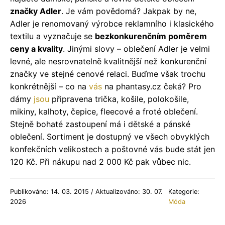
značky Adler
. Je vám povědomá? Jakpak by ne,
Adler je renomovaný výrobce reklamního i klasického
textilu a vyznačuje se
bezkonkurenčním poměrem
ceny a kvality
. Jinými slovy – oblečení Adler je velmi
levné, ale nesrovnatelně kvalitnější než konkurenční
značky ve stejné cenové relaci. Buďme však trochu
konkrétnější – co na
vás
na phantasy.cz čeká? Pro
dámy
jsou
připravena trička, košile, polokošile,
mikiny, kalhoty, čepice, fleecové a froté oblečení.
Stejně bohaté zastoupení má i dětské a pánské
oblečení. Sortiment je dostupný ve všech obvyklých
konfekčních velikostech a poštovné vás bude stát jen
120 Kč. Při nákupu nad 2 000 Kč pak vůbec nic.
Publikováno: 14. 03. 2015 / Aktualizováno: 30. 07.
Kategorie:
2026
Móda