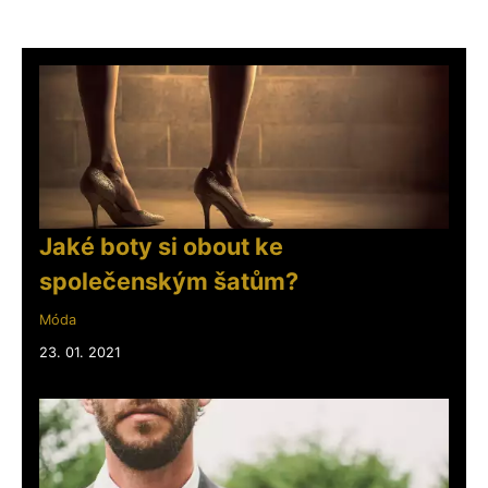
Jaké boty si obout ke
společenským šatům?
Móda
23. 01. 2021