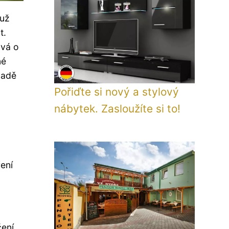
 už
t.
vá o
né
padě
Pořiďte si nový a stylový
nábytek. Zasloužíte si to!
ení
ení.