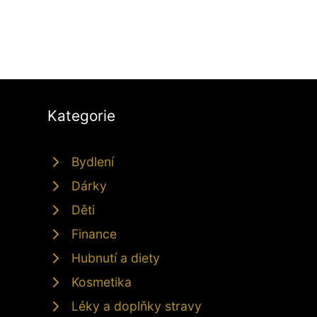
Kategorie
Bydlení
Dárky
Děti
Finance
Hubnutí a diety
Kosmetika
Léky a doplňky stravy