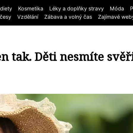
diety
Kosmetika
Léky a doplňky stravy
Móda
P
účesy
Vzdělání
Zábava a volný čas
Zajímavé weby
n tak. Děti nesmíte svěř