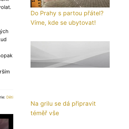
olat.
Do Prahy s partou přátel?
Víme, kde se ubytovat!
vých
kud
naopak
rším
rie:
Děti
Na grilu se dá připravit
téměř vše