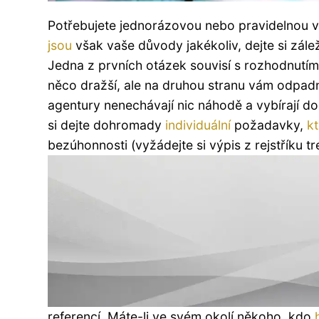
Potřebujete jednorázovou nebo pravidelnou vý
jsou
však vaše důvody jakékoliv, dejte si zál
Jedna z prvních otázek souvisí s rozhodnutí
něco dražší, ale na druhou stranu vám odpad
agentury nenechávají nic náhodě a vybírají d
si dejte dohromady
individuální
požadavky,
k
bezúhonnosti (vyžádejte si výpis z rejstříku t
referencí. Máte-li ve svém okolí někoho, kdo