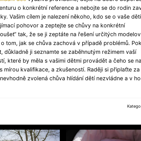
turu o konkrétní reference a nebojte se do rodin zav
nky. Vašim cílem je nalezení někoho, kdo se o vaše děti
ijímací pohovor a zeptejte se chůvy na konkrétní
koušet“ tak, že se ji zeptáte na řešení určitých modelo
vu o tom, jak se chůva zachová v případě problémů. Po
ut, důkladně ji seznamte se zaběhnutým režimem vaší
stí, které by měla s vašimi dětmi provádět a čeho se 
mírou kvalifikace, a zkušeností. Raději si připlaťte za
 nevhodně zvolená chůva hlídání dětí nezvládne a v ho
Katego