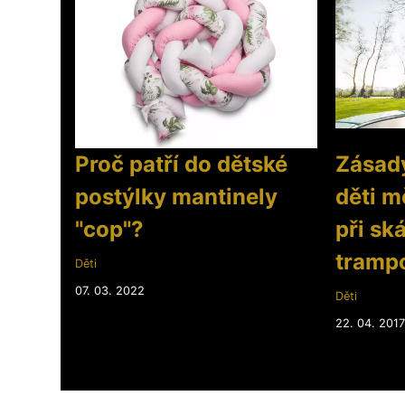
Proč patří do dětské
Zásady
postýlky mantinely
děti m
"cop"?
při sk
trampo
Děti
07. 03. 2022
Děti
22. 04. 2017