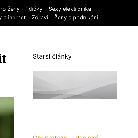
ro ženy - řidičky
Sexy elektronika
 a inernet
Zdraví
Ženy a podnikání
it
Starší články
Chorvatsko – klasická