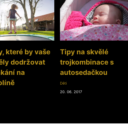
, které by vaše
Tipy na skvělé
ěly dodržovat
trojkombinace s
ákání na
autosedačkou
líně
Děti
20. 06. 2017