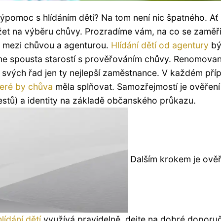
pomoc s hlídáním dětí? Na tom není nic špatného. Ať
ežet na výběru chůvy. Prozradíme vám, na co se zaměři
m mezi chůvou a agenturou.
Hlídání dětí od agentury
bý
ne spousta starostí s prověřováním chůvy. Renomova
o svých řad jen ty nejlepší zaměstnance. V každém pří
teré
by
chůva
měla splňovat. Samozřejmostí je ověření
restů) a identity na základě občanského průkazu.
Dalším krokem je ověř
hlídání dětí
využívá pravidelně, dejte na dobré doporuč