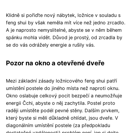
Klidně si pořiďte nový nábytek, ložnice v souladu s
feng shui by však neměla mít více než jedno zrcadlo.
A je naprosto nemyslitelné, abyste se v něm během
spánku mohla vidět. Důvod je prostý, od zrcadla by
se do vás odrážely energie a rušily vás.
Pozor na okno a otevřené dveře
Mezi základní zásady ložnicového feng shui patří
umístění postele do jiného místa než naproti oknu.
Okno oslabuje celkový pocit bezpečí a neumožňuje
energii Čchi, abyste o něj zachytila. Postel proto
raději umístěte podél pevné stěny. Dalším prvkem,
který byste si měli důkladně ohlídat, jsou dveře. V
diagonálním umístění postele (za předpokladu
dostatečné vzdálenosti) problém není, jen si dejte