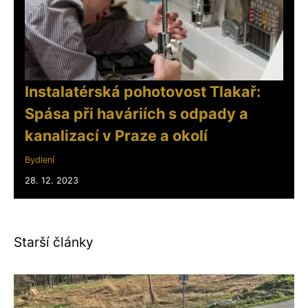
Instalatérská pohotovost Tlakař:
Spása při haváriích s odpady a
kanalizací v Praze a okolí
Bydlení
28. 12. 2023
Starší články