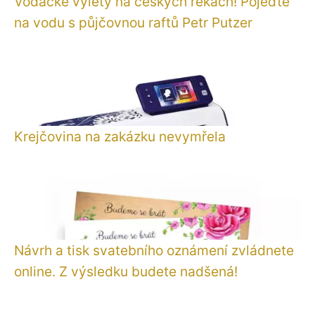
Vodácké výlety na českých řekách! Pojeďte
na vodu s půjčovnou raftů Petr Putzer
Krejčovina na zakázku nevymřela
Návrh a tisk svatebního oznámení zvládnete
online. Z výsledku budete nadšená!