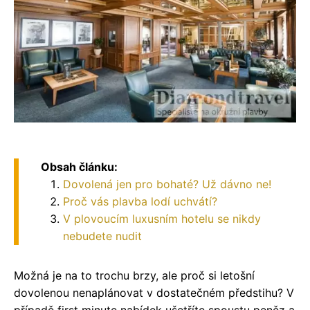
Obsah článku:
Dovolená jen pro bohaté? Už dávno ne!
Proč vás plavba lodí uchvátí?
V plovoucím luxusním hotelu se nikdy
nebudete nudit
Možná je na to trochu brzy, ale proč si letošní
dovolenou nenaplánovat v dostatečném předstihu? V