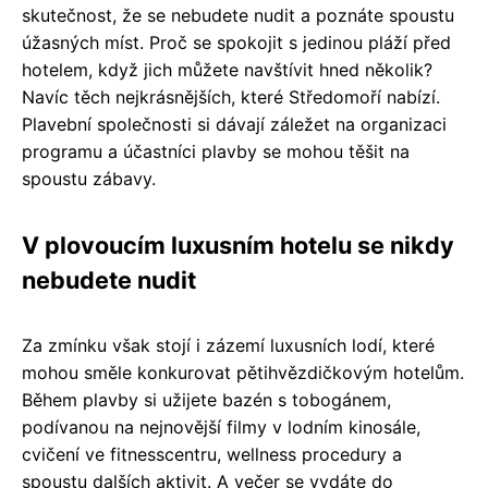
skutečnost, že se nebudete nudit a poznáte spoustu
úžasných míst. Proč se spokojit s jedinou pláží před
hotelem, když jich můžete navštívit hned několik?
Navíc těch nejkrásnějších, které Středomoří nabízí.
Plavební společnosti si dávají záležet na organizaci
programu a účastníci plavby se mohou těšit na
spoustu zábavy.
V plovoucím luxusním hotelu se nikdy
nebudete nudit
Za zmínku však stojí i zázemí luxusních lodí, které
mohou směle konkurovat pětihvězdičkovým hotelům.
Během plavby si užijete bazén s tobogánem,
podívanou na nejnovější filmy v lodním kinosále,
cvičení ve fitnesscentru, wellness procedury a
spoustu dalších aktivit. A večer se vydáte do