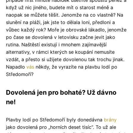
případě first minute nabídek ušetříte spoustu peněz a
když už nic jiného, budete mít o starost méně a
naopak se můžete těšit. Jenomže na co vlastně? Na
slunění na pláži, jak jste to dělala loni, předloni a
vůbec každý rok? Moře je obrovské lákadlo, jenomže
po čase se dovolená v letovisku začne jevit jako
rutina. Naštěstí existují i mnohem zajímavější
alternativy, v rámci kterých se koupání nemusíte
vzdát, a přesto si užijete dovolenou tak trochu jinak.
Napadlo
vás
někdy, že vyrazíte na plavbu lodí po
Středomoří?
Dovolená jen pro bohaté? Už dávno
ne!
Plavby lodí po Středomoří byly donedávna
brány
jako dovolená pro „horních deset tisíc“. To už ale