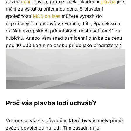
dávno
není
pravda, protože několikadenní
plavba
je k
mání za vskutku příjemnou cenu. S plavební
společností
MCS cruises
můžete vyrazit do
nejkrásnějších přístavů ve Francii, Itálii, Španělsku a
dalších evropských přímořských destinací téměř za
hubičku. Anebo vám snad osmidenní plavba za cenu
pod 10 000 korun na osobu přijde jako předražená?
Proč vás plavba lodí uchvátí?
Vraťme se však k důvodům, které by vás měly přimět
zvážit dovolenou na lodi. Tím zásadním je