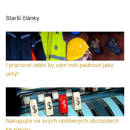
Starší články
I pracovní oděv by vám měl padnout jako
ulitý!
Nakupujte ve svých oblíbených obchodech
se slevou