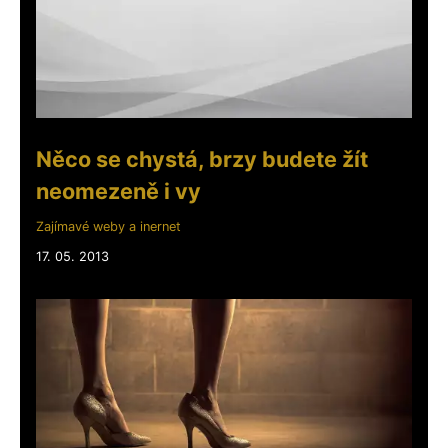
Něco se chystá, brzy budete žít
neomezeně i vy
Zajímavé weby a inernet
17. 05. 2013