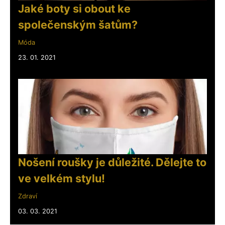
Jaké boty si obout ke
společenským šatům?
Móda
23. 01. 2021
Nošení roušky je důležité. Dělejte to
ve velkém stylu!
Zdraví
03. 03. 2021