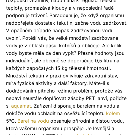
rozpouští vitamíny, napomáhá k regulaci tělesné
teploty, promazává klouby a v neposlední řadě
podporuje trávení. Paradoxní je, že když organismu
nedopřejete dostatek tekutin, začne vodu zadržovat.
V opačném případě naopak zadržovanou vodu
uvolní. Potěší vás, že velké množství zadržované
vody je v oblasti pasu, kotníků a obličeje. Ale kolik
vody byste měla za den vypít? Přesné hodnoty jsou
individuální, ale obecně se doporučuje 0,5 litru na
každých započatých 15 kg tělesné hmotnosti.
Množství tekutin v praxi ovlivňuje zdravotní stav,
míra fyzické aktivity a další faktory. Máte-li s
dodržováním pitného režimu problém, protože vás
nebaví neustále doplňovat zásoby PET lahví, pořiďte
si
aquamat
. Zařízení disponuje barelem na vodu a
dokáže vodu ochladit na osvěžující teplotu
kolem
5°C.
Barel na vodu
obsahuje přírodní a čistou vodu,
která vašemu organismu prospěje. Je levnější a