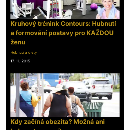
Kruhový trénink Contours: Hubnutí
a formování postavy pro KAŽDOU
ženu
Hubnutí a diety
17. 11. 2015
Kdy začíná obezita? Možná ani