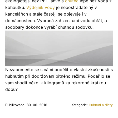
ekologičtější než PET lahve a
chutná
lépe než voda z
kohoutku.
Výdejník vody
je nepostradatelný v
kancelářích a stále častěji se objevuje i v
domácnostech. Vybraná zařízení umí vodu ohřát, a
sodobary dokonce vyrábí chutnou sodovku.
Nezapomeňte se s námi podělit o vlastní zkušenosti s
hubnutím při dodržování pitného režimu. Podařilo se
vám shodit několik kilogramů za rekordně krátkou
dobu?
Publikováno: 30. 06. 2016
Kategorie:
Hubnutí a diety