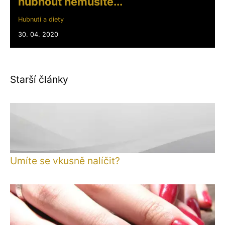
hubnout nemusíte...
Hubnutí a diety
30. 04. 2020
Starší články
Umíte se vkusně nalíčit?