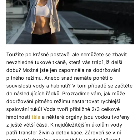
Toužíte po krásné postavě, ale nemůžete se zbavit
nevzhledné tukové tkáně, která vás trápí již delší
dobu? Možná jste jen zapomněla na dodržování
pitného režimu. Anebo snad nemáte ponětí o
souvislosti vody a hubnutí? V tom případě se začtěte
do následujících řádků. Prozradíme vám, jak může
dodržování pitného režimu nastartovat rychlejší
spalování tuků! Voda tvoří přibližně 2/3 celkové
hmotnosti
těla
a některé orgány jsou vodou tvořeny
z ještě větší části. K nejdůležitějším úkolům vody
patří transfer živin a detoxikace. Zároveň se v ní