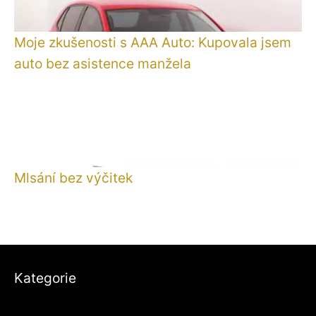
Moje zkušenosti s AAA Auto: Kupovala jsem
auto bez asistence manžela
Mlsání bez výčitek
Kategorie