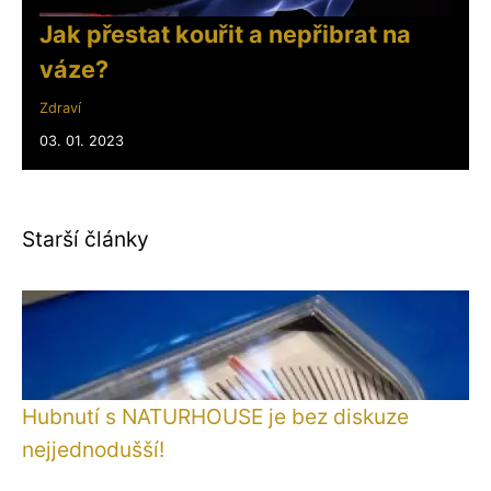
Jak přestat kouřit a nepřibrat na
váze?
Zdraví
03. 01. 2023
Starší články
Hubnutí s NATURHOUSE je bez diskuze
nejjednodušší!