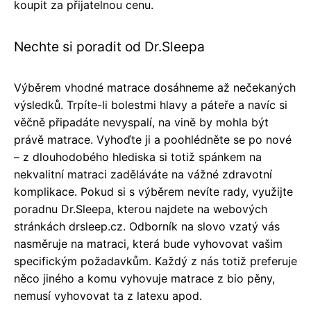
koupit za přijatelnou cenu.
Nechte si poradit od Dr.Sleepa
Výběrem vhodné matrace dosáhneme až nečekaných
výsledků. Trpíte-li bolestmi hlavy a páteře a navíc si
věčně připadáte nevyspalí, na vině by mohla být
právě matrace. Vyhoďte ji a poohlédněte se po nové
– z dlouhodobého hlediska si totiž spánkem na
nekvalitní matraci zaděláváte na vážné zdravotní
komplikace. Pokud si s výběrem nevíte rady, využijte
poradnu Dr.Sleepa, kterou najdete na webových
stránkách drsleep.cz. Odborník na slovo vzatý vás
nasměruje na matraci, která bude vyhovovat vašim
specifickým požadavkům. Každý z nás totiž preferuje
něco jiného a komu vyhovuje matrace z bio pěny,
nemusí vyhovovat ta z latexu apod.