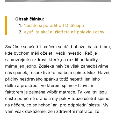
Obsah článku:
Nechte si poradit od Dr.Sleepa
Využijte akcí a ušetřete až polovinu ceny
Snažíme se ušetřit na čem se dá, bohužel často i tam,
kde bychom měli oželet i větší investici. Řeč je
samozřejmě o zdraví, které ,na rozdíl od kočky,
máme jen jedno. Zdaleka nejvíce však zanedbáváme
náš spánek, respektive to, na čem spíme. Mezi hlavní
příčiny nezdravého spánku totiž nepatří jen jeho
délka a prostředí, ve kterém spíme – hlavním
faktorem je zejména výběr matrace. Ty kvalitní jsou
často poměrně drahé a my pak v touze ušetřit spíme
na něčem, co se nehodí ani pro odpolední siestu. My
vám však dokážeme, že i zdravotní matrace lze