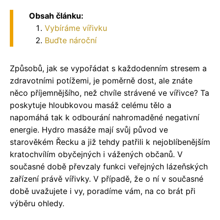
Obsah článku:
Vybíráme vířivku
Buďte nároční
Způsobů, jak se vypořádat s každodenním stresem a
zdravotními potížemi, je poměrně dost, ale znáte
něco příjemnějšího, než chvíle strávené ve vířivce? Ta
poskytuje hloubkovou masáž celému tělo a
napomáhá tak k odbourání nahromaděné negativní
energie. Hydro masáže mají svůj původ ve
starověkém Řecku a již tehdy patřili k nejoblíbenějším
kratochvílím obyčejných i vážených občanů. V
současné době převzaly funkci veřejných lázeňských
zařízení právě vířivky. V případě, že o ní v současné
době uvažujete i vy, poradíme vám, na co brát při
výběru ohledy.