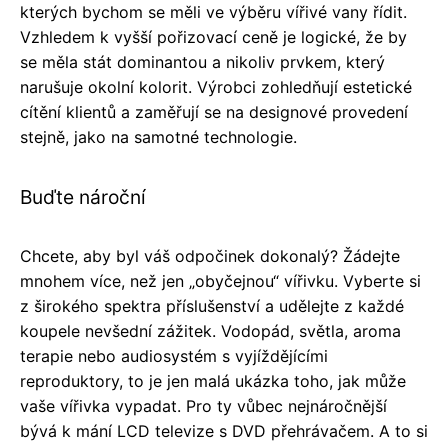
kterých bychom se měli ve výběru vířivé vany řídit.
Vzhledem k vyšší pořizovací ceně je logické, že by
se měla stát dominantou a nikoliv prvkem, který
narušuje okolní kolorit. Výrobci zohledňují estetické
cítění klientů a zaměřují se na designové provedení
stejně, jako na samotné technologie.
Buďte nároční
Chcete, aby byl váš odpočinek dokonalý? Žádejte
mnohem více, než jen „obyčejnou“ vířivku. Vyberte si
z širokého spektra příslušenství a udělejte z každé
koupele nevšední zážitek. Vodopád, světla, aroma
terapie nebo audiosystém s vyjíždějícími
reproduktory, to je jen malá ukázka toho, jak může
vaše vířivka vypadat. Pro ty vůbec nejnáročnější
bývá k mání LCD televize s DVD přehrávačem. A to si