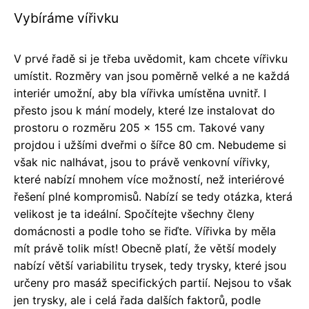
Vybíráme vířivku
V prvé řadě si je třeba uvědomit, kam chcete vířivku
umístit. Rozměry van jsou poměrně velké a ne každá
interiér umožní, aby bla vířivka umístěna uvnitř. I
přesto jsou k mání modely, které lze instalovat do
prostoru o rozměru 205 x 155 cm. Takové vany
projdou i užšími dveřmi o šířce 80 cm. Nebudeme si
však nic nalhávat, jsou to právě venkovní vířivky,
které nabízí mnohem více možností, než interiérové
řešení plné kompromisů. Nabízí se tedy otázka, která
velikost je ta ideální. Spočítejte všechny členy
domácnosti a podle toho se řiďte. Vířivka by měla
mít právě tolik míst! Obecně platí, že větší modely
nabízí větší variabilitu trysek, tedy trysky, které jsou
určeny pro masáž specifických partií. Nejsou to však
jen trysky, ale i celá řada dalších faktorů, podle