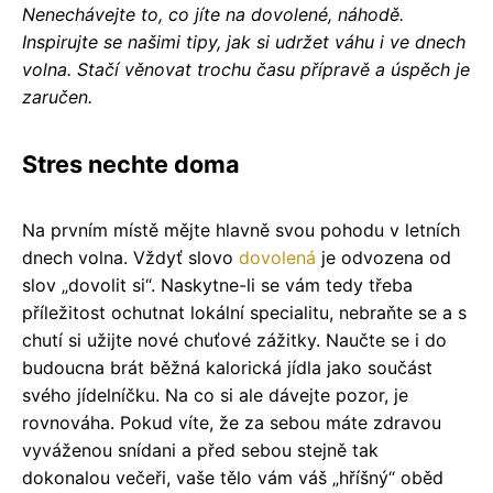
Nenechávejte to, co jíte na dovolené, náhodě.
Inspirujte se našimi tipy, jak si udržet váhu i ve dnech
volna. Stačí věnovat trochu času přípravě a úspěch je
zaručen.
Stres nechte doma
Na prvním místě mějte hlavně svou pohodu v letních
dnech volna. Vždyť slovo
dovolená
je odvozena od
slov „dovolit si“. Naskytne-li se vám tedy třeba
příležitost ochutnat lokální specialitu, nebraňte se a s
chutí si užijte nové chuťové zážitky. Naučte se i do
budoucna brát běžná kalorická jídla jako součást
svého jídelníčku. Na co si ale dávejte pozor, je
rovnováha. Pokud víte, že za sebou máte zdravou
vyváženou snídani a před sebou stejně tak
dokonalou večeři, vaše tělo vám váš „hříšný“ oběd