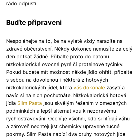
rádo odpustí.
Buďte připraveni
Nespoléhejte na to, že na výletě vždy narazíte na
zdravé občerstvení. Někdy dokonce nemusíte za celý
den potkat žádné. Přibalte proto do batohu
nízkokalorické ovocné pyré či proteinové tyčinky.
Pokud budete mít možnost někde jídlo ohřát, přibalte
s sebou na dovolenou i některá z hotových
nízkokalorických jídel, která
vás
dokonale
zasytí a
navíc si na nich pochutnáte. Nízkokalorická hotová
jídla
Slim Pasta
jsou skvělým řešením v omezených
podmínkách a lepší alternativou k nezdravému
rychlostravování. Ocení je všichni, kdo si hlídají váhu
a zároveň nechtějí jíst chemicky upravené tučné
pokrmy. Slim Pasta nabízí dva druhy hotových jídel