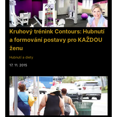
Kruhový trénink Contours: Hubnutí
a formování postavy pro KAŽDOU
ženu
Hubnutí a diety
17. 11. 2015