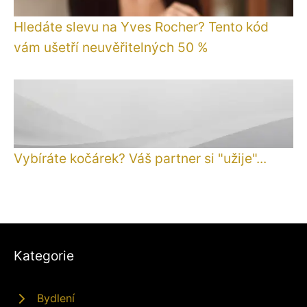
Hledáte slevu na Yves Rocher? Tento kód
vám ušetří neuvěřitelných 50 %
Vybíráte kočárek? Váš partner si "užije"...
Kategorie
Bydlení