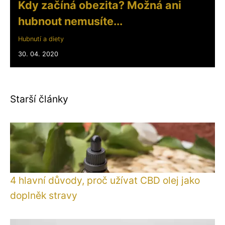
Kdy začíná obezita? Možná ani
hubnout nemusíte...
Hubnutí a diety
30. 04. 2020
Starší články
4 hlavní důvody, proč užívat CBD olej jako
doplněk stravy