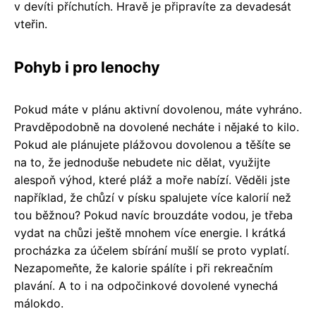
v devíti příchutích. Hravě je připravíte za devadesát
vteřin.
Pohyb i pro lenochy
Pokud máte v plánu aktivní dovolenou, máte vyhráno.
Pravděpodobně na dovolené necháte i nějaké to kilo.
Pokud ale plánujete plážovou dovolenou a těšíte se
na to, že jednoduše nebudete nic dělat, využijte
alespoň výhod, které pláž a moře nabízí. Věděli jste
například, že chůzí v písku spalujete více kalorií než
tou běžnou? Pokud navíc brouzdáte vodou, je třeba
vydat na chůzi ještě mnohem více energie. I krátká
procházka za účelem sbírání mušlí se proto vyplatí.
Nezapomeňte, že kalorie spálíte i při rekreačním
plavání. A to i na odpočinkové dovolené vynechá
málokdo.