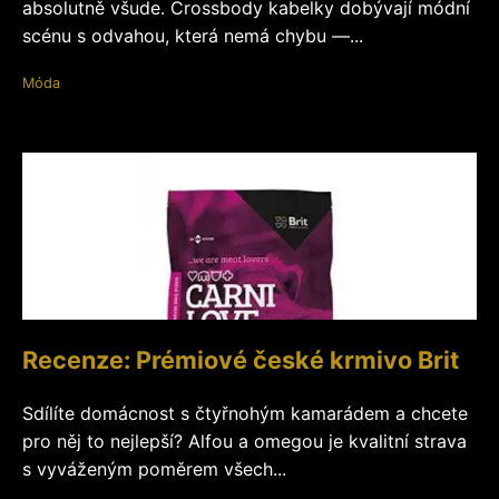
absolutně všude. Crossbody kabelky dobývají módní
scénu s odvahou, která nemá chybu —...
Móda
Recenze: Prémiové české krmivo Brit
Sdílíte domácnost s čtyřnohým kamarádem a chcete
pro něj to nejlepší? Alfou a omegou je kvalitní strava
s vyváženým poměrem všech...