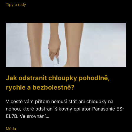
Tipy a rady
Jak odstranit chloupky pohodlně,
rychle a bezbolestně?
V cestě vám přitom nemusí stát ani chloupky na
nohou, které odstraní šikovný epilátor Panasonic ES-
EL7B. Ve srovnání...
Móda