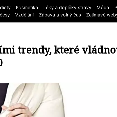
diety
Kosmetika
Léky a doplňky stravy
Móda
P
účesy
Vzdělání
Zábava a volný čas
Zajímavé weby
mi trendy, které vládno
0