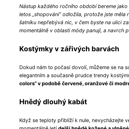
Nástup každého ročního období bereme jako s
letos „shopování“ odložila, protože jste měla n
šatníku nepřebývá nic, v čem byste na ulici z
momentálně v oblasti módy panují, a navrch 
Kostýmky v zářivých barvách
Dokud nám to počasí dovolí, můžeme se na sch
elegantním a současně prudce trendy kostýmu.
colors“ v podobě červené,
oranžové
či modr
Hnědý dlouhý kabát
Když se teploty přiblíží k nule, nevycházejte
momentálně letí
delší hnědé kožené a vlněné