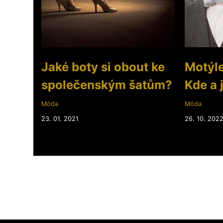
Jaké boty si obout ke
Motýlek
společenským šatům?
Kde a 
Móda
Móda
23. 01. 2021
26. 10. 202