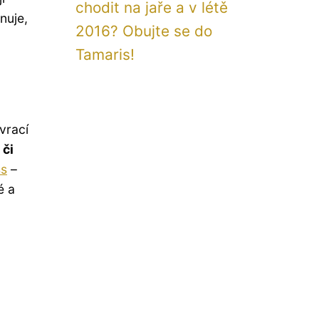
chodit na jaře a v létě
nuje,
2016? Obujte se do
Tamaris!
vrací
 či
ss
–
é a