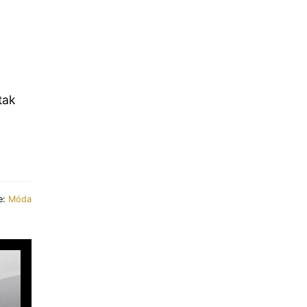
tak
e:
Móda