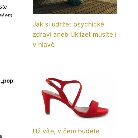
ste
 vašem
Jak si udržet psychické
zdraví aneb Uklízet musíte i
v hlavě
„pop
Už víte, v čem budete
í