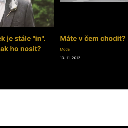
 je stále "in".
Máte v čem chodit?
jak ho nosit?
Móda
13. 11. 2012
2