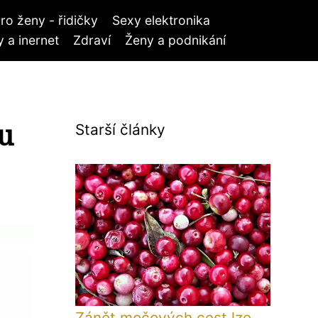
ro ženy - řidičky
Sexy elektronika
 a inernet
Zdraví
Ženy a podnikání
u
Starší články
Zánět močových cest lze