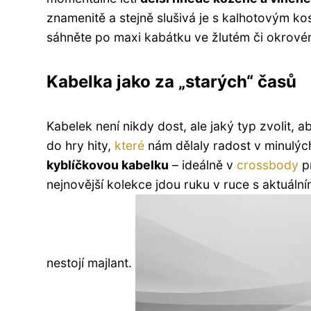
znamenitě a stejně slušivá je s kalhotovým 
sáhněte po maxi kabátku ve žlutém či okrové
Kabelka jako za „starých“ časů
Kabelek není nikdy dost, ale jaký typ zvolit, a
do hry hity,
které
nám dělaly radost v minulých 
kyblíčkovou kabelku
– ideálně v
crossbody
pr
nejnovější kolekce jdou ruku v ruce s aktuální
nestojí majlant.