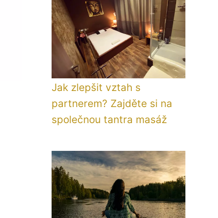
Jak zlepšit vztah s
partnerem? Zajděte si na
společnou tantra masáž