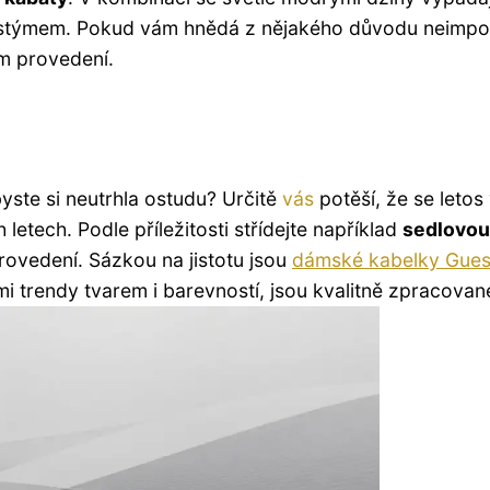
kostýmem. Pokud vám hnědá z nějakého důvodu neimpo
m provedení.
byste si neutrhla ostudu? Určitě
vás
potěší, že se letos 
letech. Podle příležitosti střídejte například
sedlovou
ovedení. Sázkou na jistotu jsou
dámské kabelky Gue
mi trendy tvarem i barevností, jsou kvalitně zpracovan