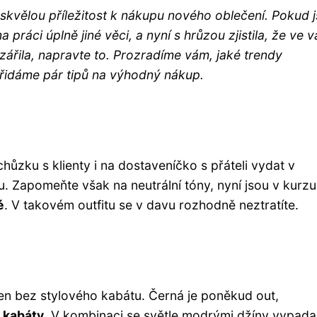
kvělou příležitost k nákupu nového oblečení. Pokud j
a práci úplně jiné věci, a nyní s hrůzou zjistila, že ve
azářila, napravte to. Prozradíme vám, jaké trendy
přidáme pár tipů na výhodný nákup.
ůzku s klienty i na dostaveníčko s přáteli vydat v
 Zapomeňte však na neutrální tóny, nyní jsou v kurzu
é
. V takovém outfitu se v davu rozhodně neztratíte.
 ven bez stylového kabátu. Černá je poněkud out,
 kabáty
. V kombinaci se světle modrými džíny vypadaj