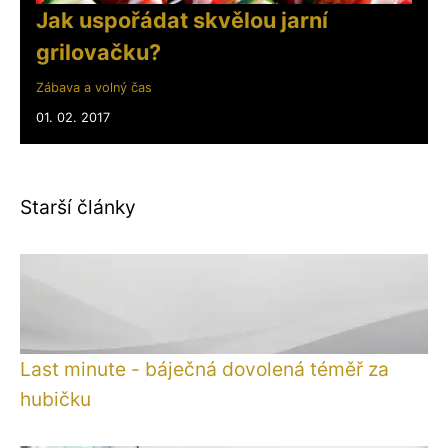
Jak uspořádat skvělou jarní
grilovačku?
Zábava a volný čas
01. 02. 2017
Starší články
Last minute - báječná dovolená téměř za
hubičku