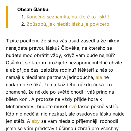
Obsah článku:
Konečně seznamka, na které to jiskří!
Způsobů, jak hledát lásku je povícero
Trpíte pocitem, že si na vás osud zasedl a že nikdy
nenajdete pravou lásku? Člověka, na kterého se
budete moc obrátit vždy, když vám bude nejhůř?
Osůbku, se kterou prožijete nezapomenutelné chvíle
a až přijde čas, založíte rodinu? Někteří z nás to
nemají s hledáním partnera jednoduché,
ale
ne
nadarmo se říká, že na každého někdo čeká. To
znamená, že někde po světě chodí i váš princ na
bílém koni. A protože ne vždy přijde hora k
Mohamedovi, budete muset
své
lásce pěkně vstříc.
Kdo nic nedělá, nic nezkazí, ale osudovou lásku najde
jen stěží. A
aby
se vám hledalo příjemněji, rozhodli
jsme se vám představit účinnou zbraň pro všechny