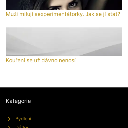
Muži milují sexperimentátorky. Jak se jí stát?
Kouření se už dávno nenosí
Kategorie
Bydlení
Dárky