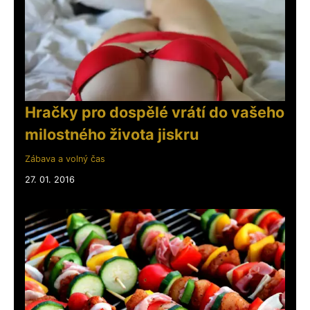
Hračky pro dospělé vrátí do vašeho
milostného života jiskru
Zábava a volný čas
27. 01. 2016