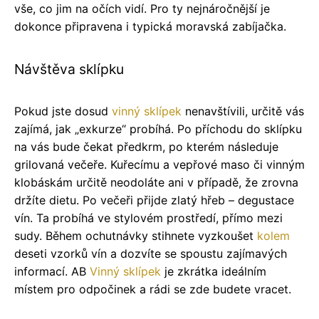
vše, co jim na očích vidí. Pro ty nejnáročnější je
dokonce připravena i typická moravská zabíjačka.
Návštěva sklípku
Pokud jste dosud
vinný sklípek
nenavštívili, určitě vás
zajímá, jak „exkurze“ probíhá. Po příchodu do sklípku
na vás bude čekat předkrm, po kterém následuje
grilovaná večeře. Kuřecímu a vepřové maso či vinným
klobáskám určitě neodoláte ani v případě, že zrovna
držíte dietu. Po večeři přijde zlatý hřeb – degustace
vín. Ta probíhá ve stylovém prostředí, přímo mezi
sudy. Během ochutnávky stihnete vyzkoušet
kolem
deseti vzorků vín a dozvíte se spoustu zajímavých
informací. AB
Vinný sklípek
je zkrátka ideálním
místem pro odpočinek a rádi se zde budete vracet.