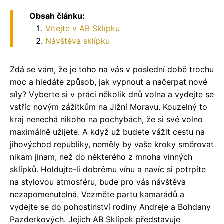
Obsah článku:
Vítejte v AB Sklípku
Návštěva sklípku
Zdá se vám, že je toho na vás v poslední době trochu
moc a hledáte způsob, jak vypnout a načerpat nové
síly? Vyberte si v práci několik dnů volna a vydejte se
vstříc novým zážitkům na Jižní Moravu. Kouzelný to
kraj nenechá nikoho na pochybách, že si své volno
maximálně užijete. A když už budete vážit cestu na
jihovýchod republiky, neměly by vaše kroky směrovat
nikam jinam, než do některého z mnoha vinných
sklípků. Holdujte-li dobrému vínu a navíc si potrpíte
na stylovou atmosféru, bude pro vás návštěva
nezapomenutelná. Vezměte partu kamarádů a
vydejte se do pohostinství rodiny Andreje a Bohdany
Pazderkových. Jejich AB Sklípek představuje