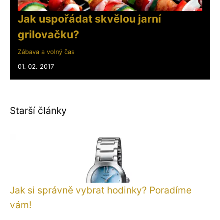
Jak uspořádat skvělou jarní
grilovačku?
Zábava a volný čas
01. 02. 2017
Starší články
Jak si správně vybrat hodinky? Poradíme
vám!