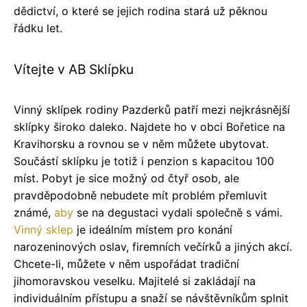
dědictví, o které se jejich rodina stará už pěknou
řádku let.
Vítejte v AB Sklípku
Vinný sklípek rodiny Pazderků patří mezi nejkrásnější
sklípky široko daleko. Najdete ho v obci Bořetice na
Kravihorsku a rovnou se v něm můžete ubytovat.
Součástí sklípku je totiž i penzion s kapacitou 100
míst. Pobyt je sice možný od čtyř osob, ale
pravděpodobně nebudete mít problém přemluvit
známé,
aby
se na degustaci vydali společně s vámi.
Vinný sklep
je ideálním místem pro konání
narozeninových oslav, firemních večírků a jiných akcí.
Chcete-li, můžete v něm uspořádat tradiční
jihomoravskou veselku. Majitelé si zakládají na
individuálním přístupu a snaží se návštěvníkům splnit