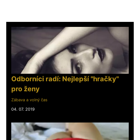
Odborníci radí: Nejlepší "hračky"
pro ženy
Zábava a volný čas
04. 07. 2019