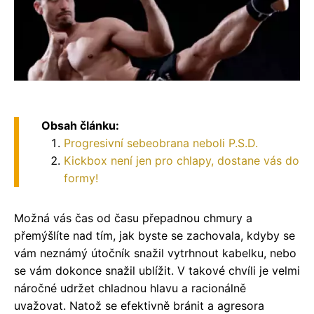
Obsah článku:
Progresivní sebeobrana neboli P.S.D.
Kickbox není jen pro chlapy, dostane vás do
formy!
Možná vás čas od času přepadnou chmury a
přemýšlíte nad tím, jak byste se zachovala, kdyby se
vám neznámý útočník snažil vytrhnout kabelku, nebo
se vám dokonce snažil ublížit. V takové chvíli je velmi
náročné udržet chladnou hlavu a racionálně
uvažovat. Natož se efektivně bránit a agresora