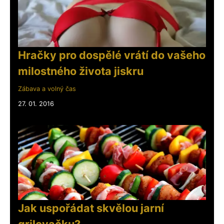
Hračky pro dospělé vrátí do vašeho
milostného života jiskru
Zábava a volný čas
27. 01. 2016
Jak uspořádat skvělou jarní
grilovačku?