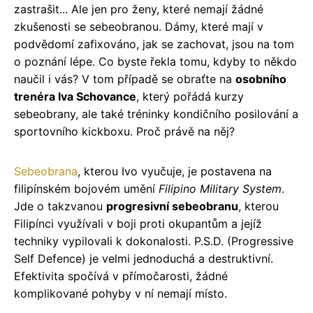
zastrašit... Ale jen pro ženy, které nemají žádné
zkušenosti se sebeobranou. Dámy, které mají v
podvědomí zafixováno, jak se zachovat, jsou na tom
o poznání lépe. Co byste řekla tomu, kdyby to někdo
naučil i vás? V tom případě se obraťte na
osobního
trenéra Iva Schovance
, který pořádá kurzy
sebeobrany, ale také tréninky kondičního posilování a
sportovního kickboxu. Proč právě na něj?
Sebeobrana
, kterou Ivo vyučuje, je postavena na
filipínském bojovém umění
Filipino Military System
.
Jde o takzvanou
progresivní sebeobranu
, kterou
Filipínci využívali v boji proti okupantům a jejíž
techniky vypilovali k dokonalosti. P.S.D. (Progressive
Self Defence) je velmi jednoduchá a destruktivní.
Efektivita spočívá v přímočarosti, žádné
komplikované pohyby v ní nemají místo.