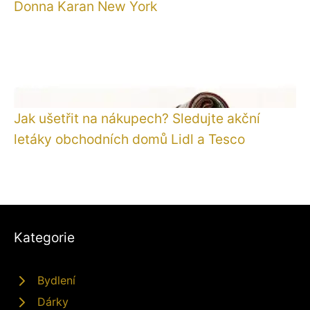
Donna Karan New York
Jak ušetřit na nákupech? Sledujte akční
letáky obchodních domů Lidl a Tesco
Kategorie
Bydlení
Dárky