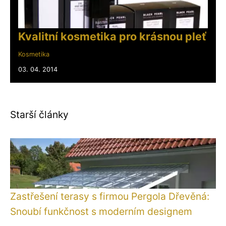
Kvalitní kosmetika pro krásnou pleť
Kosmetika
03. 04. 2014
Starší články
Zastřešení terasy s firmou Pergola Dřevěná:
Snoubí funkčnost s moderním designem