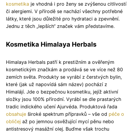
kosmetika
je vhodná i pro ženy se zvýšenou citlivostí
či alergiemi. V přírodě se nachází všechny potřebné
látky, které jsou důležité pro hydrataci a zpevnění.
Jednu z těch „lepších“ značek vám představíme.
Kosmetika Himalaya Herbals
Himalaya Herbals patří k prestižním a ověřeným
kosmetickým značkám a prodává se ve více než 80
zemích světa. Produkty se vyrábí z čerstvých bylin,
které (jak už napovídá sám název) pochází z
Himalájí. Jde o bezpečnou kosmetiku, jejíž aktivní
složky jsou 100% přírodní. Vyrábí se dle prastarých
tradic indického učení Ajurvéda. Produktová řada
obsahuje
široké spektrum přípravků – vše od
péče o
obličej
až po jemnou osvěžující mycí pěnu nebo
antistresový masážní olej. Buďme však trochu