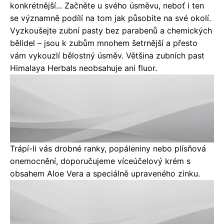
konkrétnější... Začněte u svého úsměvu, neboť i ten
se významně podílí na tom jak působíte na své okolí.
Vyzkoušejte zubní pasty bez parabenů a chemických
bělidel – jsou k zubům mnohem šetrnější a přesto
vám vykouzlí bělostný úsměv. Většina zubních past
Himalaya Herbals neobsahuje ani fluor.
Trápí-li vás drobné ranky, popáleniny nebo plísňová
onemocnění, doporučujeme víceúčelový krém s
obsahem Aloe Vera a speciálně upraveného zinku.