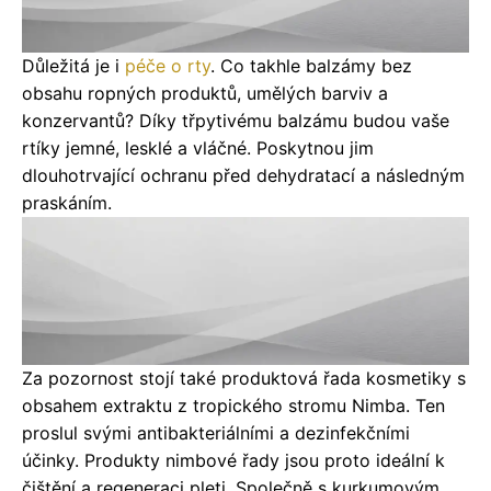
Důležitá je i
péče o rty
. Co takhle balzámy bez
obsahu ropných produktů, umělých barviv a
konzervantů? Díky třpytivému balzámu budou vaše
rtíky jemné, lesklé a vláčné. Poskytnou jim
dlouhotrvající ochranu před dehydratací a následným
praskáním.
Za pozornost stojí také produktová řada kosmetiky s
obsahem extraktu z tropického stromu Nimba. Ten
proslul svými antibakteriálními a dezinfekčními
účinky. Produkty nimbové řady jsou proto ideální k
čištění a regeneraci pleti. Společně s kurkumovým