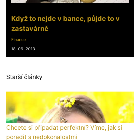
Když to nejde v bance, půjde to v
zastavárně
Finance
18. 06. 2013
Starší články
Chcete si připadat perfektní? Víme, jak si
poradit s nedokonalostmi