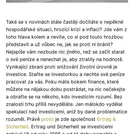
Také se v novinách stále častěji dočítáte o nepěkné
hospodářské situaci, hrozící krizi a inflaci? Jde vám z
toho hlava kolem a nevíte, co si pod touto hrozbou
představit a už vůbec ne, jak se proti ni bránit?
Nejspíše vám nezbude nic jiného, než se začít starat
o své peníze a nenechat je, aby ztratily na hodnotě.
Vynikající zbraní proti snižování životní úrovně je
investice. Staňte se investorkou a nechte své peníze
pracovat za vás. Poku máte bokem finance, které
můžete na nějakou dobu postrádat, na nic nečekejte
a obraťte se na někoho, kdo investicím rozumí.
Bez
znalosti trhu příliš nevyděláte. Jen málokdo vydělal
spekulací nad investicemi, aniž by dané problematice
rozuměl. Právě
proto
je zde společnost
Ertrag &
Sicherheit
. Ertrag und Sicherheit se investicemi