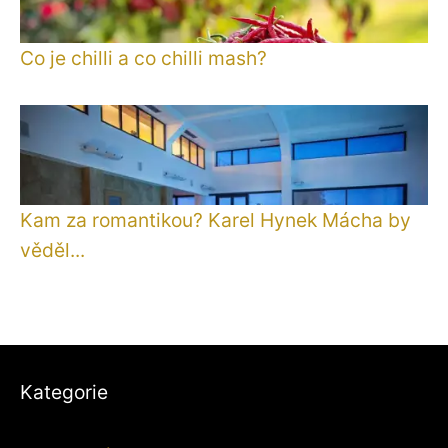
Co je chilli a co chilli mash?
Kam za romantikou? Karel Hynek Mácha by
věděl...
Kategorie