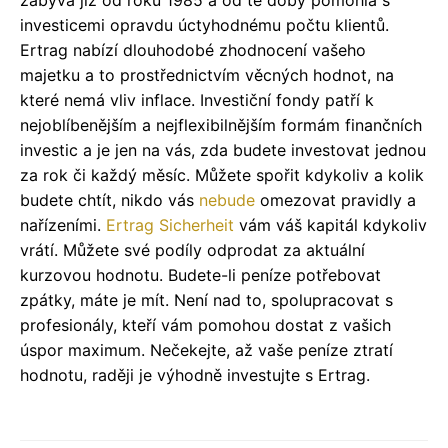
zabývá již od roku 1985 a od té doby pomohla s
investicemi opravdu úctyhodnému počtu klientů.
Ertrag nabízí dlouhodobé zhodnocení vašeho
majetku a to prostřednictvím věcných hodnot, na
které nemá vliv inflace. Investiční fondy patří k
nejoblíbenějším a nejflexibilnějším formám finančních
investic a je jen na vás, zda budete investovat jednou
za rok či každý měsíc. Můžete spořit kdykoliv a kolik
budete chtít, nikdo vás
nebude
omezovat pravidly a
nařízeními.
Ertrag Sicherheit
vám váš kapitál kdykoliv
vrátí. Můžete své podíly odprodat za aktuální
kurzovou hodnotu. Budete-li peníze potřebovat
zpátky, máte je mít. Není nad to, spolupracovat s
profesionály, kteří vám pomohou dostat z vašich
úspor maximum. Nečekejte, až vaše peníze ztratí
hodnotu, raději je výhodně investujte s Ertrag.