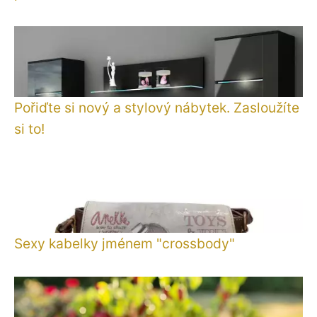
Pořiďte si nový a stylový nábytek. Zasloužíte
si to!
Sexy kabelky jménem "crossbody"