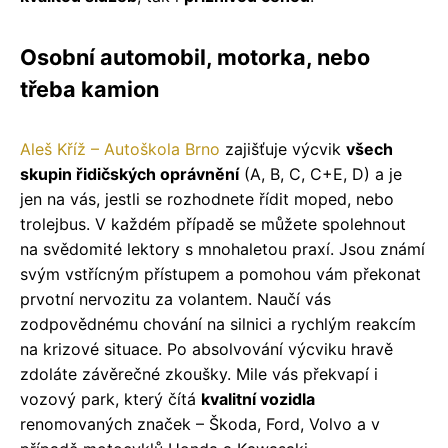
Osobní automobil, motorka, nebo
třeba kamion
Aleš Kříž – Autoškola Brno
zajišťuje výcvik
všech
skupin řidičských oprávnění
(A, B, C, C+E, D) a je
jen na vás, jestli se rozhodnete řídit moped, nebo
trolejbus. V každém případě se můžete spolehnout
na svědomité lektory s mnohaletou praxí. Jsou známí
svým vstřícným přístupem a pomohou vám překonat
prvotní nervozitu za volantem. Naučí vás
zodpovědnému chování na silnici a rychlým reakcím
na krizové situace. Po absolvování výcviku hravě
zdoláte závěrečné zkoušky. Mile vás překvapí i
vozový park, který čítá
kvalitní vozidla
renomovaných značek – Škoda, Ford, Volvo a v