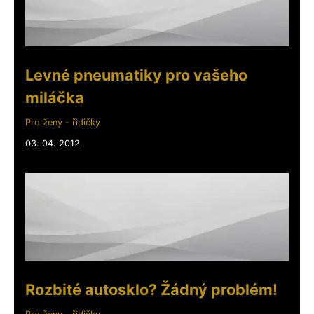
Levné pneumatiky pro vašeho
miláčka
Pro ženy - řidičky
03. 04. 2012
Rozbité autosklo? Žádný problém!