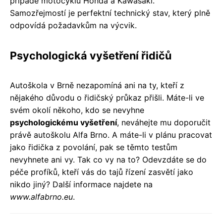
případě motocyklů Honda a Kawasaki.
Samozřejmostí je perfektní technický stav, který plně
odpovídá požadavkům na výcvik.
Psychologická vyšetření řidičů
Autoškola v Brně nezapomíná ani na ty, kteří z
nějakého důvodu o řidičský průkaz přišli. Máte-li ve
svém okolí někoho, kdo se nevyhne
psychologickému vyšetření
, neváhejte mu doporučit
právě autoškolu Alfa Brno. A máte-li v plánu pracovat
jako řidička z povolání, pak se těmto testům
nevyhnete ani vy. Tak co vy na to? Odevzdáte se do
péče profíků, kteří vás do tajů řízení zasvětí jako
nikdo jiný? Další informace najdete na
www.alfabrno.eu
.