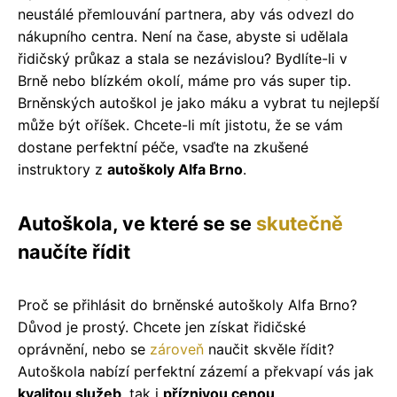
neustálé přemlouvání partnera, aby vás odvezl do
nákupního centra. Není na čase, abyste si udělala
řidičský průkaz a stala se nezávislou? Bydlíte-li v
Brně nebo blízkém okolí, máme pro vás super tip.
Brněnských autoškol je jako máku a vybrat tu nejlepší
může být oříšek. Chcete-li mít jistotu, že se vám
dostane perfektní péče, vsaďte na zkušené
instruktory z
autoškoly Alfa Brno
.
Autoškola, ve které se se
skutečně
naučíte řídit
Proč se přihlásit do brněnské autoškoly Alfa Brno?
Důvod je prostý. Chcete jen získat řidičské
oprávnění, nebo se
zároveň
naučit skvěle řídit?
Autoškola nabízí perfektní zázemí a překvapí vás jak
kvalitou služeb
, tak i
příznivou cenou
.