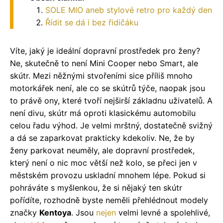
SOLE MIO aneb stylové retro pro každý den
Řídit se dá i bez řidičáku
Víte, jaký je ideální dopravní prostředek pro ženy?
Ne, skutečně to není Mini Cooper nebo Smart, ale
skútr. Mezi něžnými stvořeními sice příliš mnoho
motorkářek není, ale co se skútrů týče, naopak jsou
to právě ony, které tvoří nejširší základnu uživatelů. A
není divu, skútr má oproti klasickému automobilu
celou řadu výhod. Je velmi mrštný, dostatečně svižný
a dá se zaparkovat prakticky kdekoliv. Ne, že by
ženy parkovat neuměly, ale dopravní prostředek,
který není o nic moc větší než kolo, se přeci jen v
městském provozu uskladní mnohem lépe.
Pokud si
pohráváte s myšlenkou, že si nějaký ten skútr
pořídíte, rozhodně byste neměli přehlédnout modely
značky
Kentoya
. Jsou
nejen
velmi levné a spolehlivé,