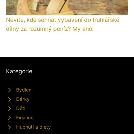
Nevíte, kde sehnat vybavení do truhlářské
dílny za rozumný peníz? My ano!
Kategorie
Bydlení
Dárky
Děti
Finance
Hubnutí a diety