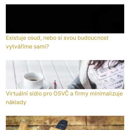
Existuje osud, nebo si svou budoucnost
vytváříme sami?
Virtuální sídlo pro OSVČ a firmy minimalizuje
náklady