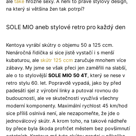
ale
také
hrozně sexy. A není to právě stylový design,
na který si většina žen tak potrpí?
SOLE MIO aneb stylové retro pro každý den
Kentoya vyrábí skútry o objemu 50 a 125 ccm.
Nenáročná řidička si sice jistě vystačí i s menší
kubaturou, ale
skútr 125 ccm
zaručuje mnohem více
zábavy. My jsme se však přeci jen zaměřili na slabší,
ale o to stylovější
SOLE MIO 50 4T
, který se nese v
retro stylu 60. let. Popravdě vypadá, jako by před
padesáti sjel z výrobní linky a putoval rovnou do
budoucnosti, ale ve skutečnosti využívá všechny
moderní komponenty. Maximální rychlost 45 km/hod
sice příliš oslnivá není, ale nezapomeňte, že jde o
jednoválcový skútr. A krom toho, na takové nádheře
by přece byla škoda profrčet městem bez povšimnutí