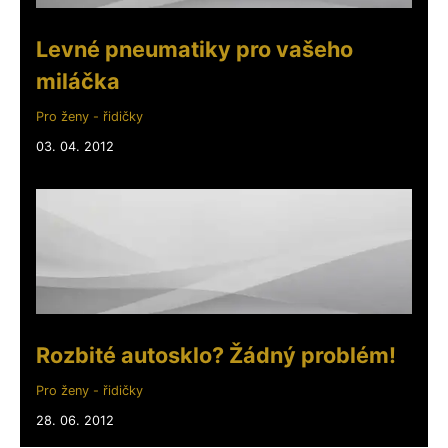
Levné pneumatiky pro vašeho
miláčka
Pro ženy - řidičky
03. 04. 2012
Rozbité autosklo? Žádný problém!
Pro ženy - řidičky
28. 06. 2012