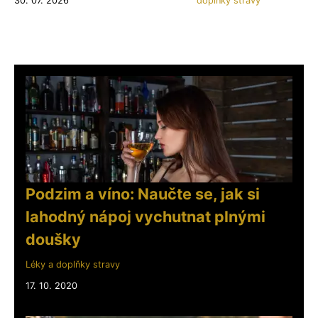
30. 07. 2026
doplňky stravy
Podzim a víno: Naučte se, jak si
lahodný nápoj vychutnat plnými
doušky
Léky a doplňky stravy
17. 10. 2020