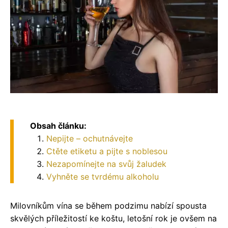
Obsah článku:
Nepijte – ochutnávejte
Ctěte etiketu a pijte s noblesou
Nezapomínejte na svůj žaludek
Vyhněte se tvrdému alkoholu
Milovníkům vína se během podzimu nabízí spousta
skvělých příležitostí ke koštu, letošní rok je ovšem na