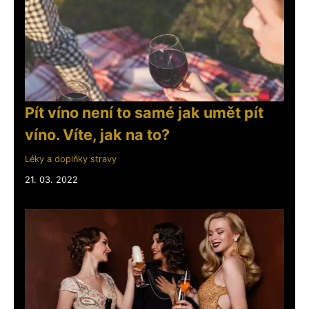
Pít víno není to samé jak umět pít
víno. Víte, jak na to?
Léky a doplňky stravy
21. 03. 2022