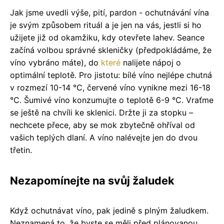
Jak jsme uvedli výše, pití, pardon - ochutnávání vína
je svým způsobem rituál a je jen na vás, jestli si ho
užijete již od okamžiku, kdy otevřete lahev. Seance
začíná volbou správné skleničky (předpokládáme, že
víno vybráno máte), do
které
nalijete nápoj o
optimální teplotě. Pro jistotu: bílé víno nejlépe chutná
v rozmezí 10-14 °C, červené víno vynikne mezi 16-18
°C. Šumivé víno konzumujte o teplotě 6-9 °C. Vraťme
se ještě na chvíli ke sklenici. Držte ji za stopku –
nechcete přece, aby se mok zbytečně ohříval od
vašich teplých dlaní. A víno nalévejte jen do dvou
třetin.
Nezapomínejte na svůj žaludek
Když ochutnávat víno, pak jedině s plným žaludkem.
Neznamená to, že byste se měli před plánovanou