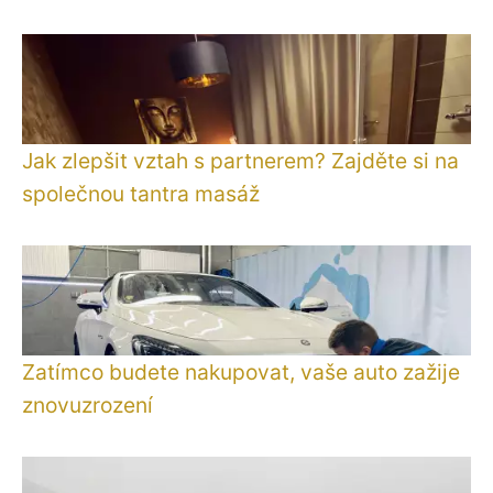
Jak zlepšit vztah s partnerem? Zajděte si na
společnou tantra masáž
Zatímco budete nakupovat, vaše auto zažije
znovuzrození