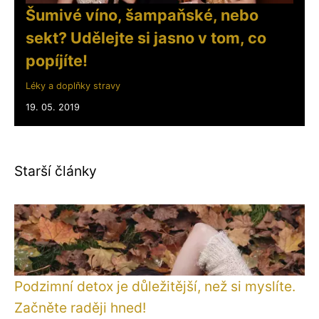
Šumivé víno, šampaňské, nebo
sekt? Udělejte si jasno v tom, co
popíjíte!
Léky a doplňky stravy
19. 05. 2019
Starší články
Podzimní detox je důležitější, než si myslíte.
Začněte raději hned!