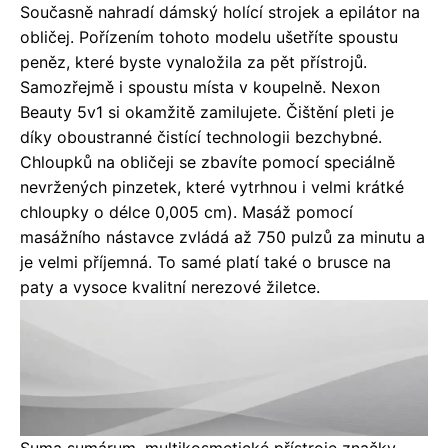
Současně nahradí dámský holící strojek a epilátor na
obličej. Pořízením tohoto modelu ušetříte spoustu
peněz, které byste vynaložila za pět přístrojů.
Samozřejmě i spoustu místa v koupelně. Nexon
Beauty 5v1 si okamžitě zamilujete. Čištění pleti je
díky oboustranné čistící technologii bezchybné.
Chloupků na obličeji se zbavíte pomocí speciálně
nevržených pinzetek, které vytrhnou i velmi krátké
chloupky o délce 0,005 cm). Masáž pomocí
masážního nástavce zvládá až 750 pulzů za minutu a
je velmi příjemná. To samé platí také o brusce na
paty a vysoce kvalitní nerezové žiletce.
Suma sumárum, multikosmetické přístroje značky