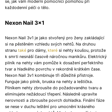
se, jak vám moderní pomocníci pomohou při
každodenní péči o tělo.
Nexon Nail 3x1
Nexon Nail 3v1 je jako stvořený pro ženy zakládající
si na pěstěném vzhledu svých nehtů. Na druhou
stranu
také
pro dámy,
které
si nehty koušou, protože
k smrti nesnáší časově náročnou manikůru. Elektrický
pilník na nehty vám pomůže k dosažení perfektního
tvar a hladkého povrchu v rekordně krátkém čase.
Nexon Nail 3v1 kombinuje tři důležité přístroje.
Funguje jako pilník, bruska na nehty a leštička.
Pilníkem nehty zbrousíte do požadovaného tvaru a
eliminujete nežádoucí třepení. Následně upravíte
nerovnosti a zbrousíte povrch dohladka. Finální fáze
se nese v duchu leštění pro umocnění krásného