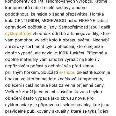
komponenty od 14ti renomovaných výrobců. Kromě
komponentů nabízí i celé sestavy a nutno
podotknout, že nejde o žádná ořezávátka. Horská
kola CENTURION, MOREWOOD nebo FIREEYE slibují
opravdový požitek z jízdy. Samozřejmostí jsou i další
cyklopotřeby
vhodné k údržbě a tuningové díly, které
vám pomohou vyladit kolo k obrazu svému. Nechybí
ani široký sortiment cyklo oblečení, které nejenže
dobře vypadá, ale navíc je 100% funkční. Příjemné a
odolné materiály vám umožní vyrazit na kolo i v
nepříznivém počasí a ochrání vás před zimou i
přílišným horkem. Součástí
e-shopu
bikestrike.com je
i bazar, ve kterém najdete značkové komponenty,
oblečení i celá horská kola za velmi příjemné ceny.
Veškeré zboží je ve velmi slušném stavu a i cyklo
oblečení často vypadá jako zbrusu nové. Pro
cyklomaniaky je připravena i sekce novinky, kde jsou
pravidelně publikovány aktuality, které se týkají dění