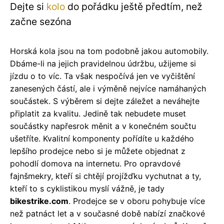
Dejte si
kolo
do pořádku ještě předtím, než
začne sezóna
Horská kola jsou na tom podobně jakou automobily.
Dbáme-li na jejich pravidelnou údržbu, užijeme si
jízdu o to víc. Ta však nespočívá jen ve vyčištění
zanesených částí, ale i výměně nejvíce namáhaných
součástek. S výběrem si dejte záležet a neváhejte
připlatit za kvalitu. Jedině tak nebudete muset
součástky napřesrok měnit a v konečném součtu
ušetříte. Kvalitní komponenty pořídíte u každého
lepšího prodejce nebo si je můžete objednat z
pohodlí domova na internetu. Pro opravdové
fajnšmekry, kteří si chtějí projížďku vychutnat a ty,
kteří to s cyklistikou myslí vážně, je tady
bikestrike.com
. Prodejce se v oboru pohybuje více
než patnáct let a v současné době nabízí značkové