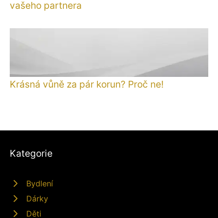
vašeho partnera
Krásná vůně za pár korun? Proč ne!
Kategorie
Bydlení
Dárky
Děti