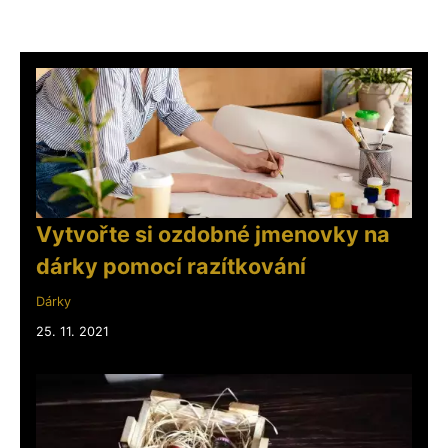
Vytvořte si ozdobné jmenovky na
dárky pomocí razítkování
Dárky
25. 11. 2021