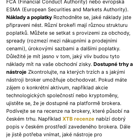
FCA (Financial Conduct Authority) nebo evropská
ESMA (European Securities and Markets Authority).
Náklady a poplatky
Rozhodněte se, jaké náklady jste
připraveni nést. Různí brokeři mají různou strukturu
poplatků. Můžete se setkat s provizemi za obchody,
spready (rozmezí mezi nákupními a prodejními
cenami), úrokovými sazbami a dalšími poplatky.
Důležité je mít jasno v tom, jaký vliv budou tyto
náklady mít na vaše obchodní zisky.
Dostupné trhy a
nástroje
Zkontrolujte, na kterých trzích a s jakými
nástroji broker umožňuje obchodovat. Pokud máte
zájem o konkrétní aktivum, například akcie
technologických společností nebo kryptoměny,
ujistěte se, že je dostupné na platformě brokera.
Podívejte se na recenze na brokery, které působí na
českém trhu. Například
XTB recenze
nabízí dobrý
popis v českém prostředí zavedeného brokera. Dále
je jistě potřeba vnímat, jaké nástroje pro