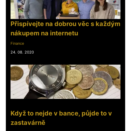
Přispívejte na dobrou věc s každým
nákupem na internetu
Finance
24. 08. 2020
Když to nejde v bance, půjde to v
zastavárně