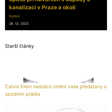
kanalizací v Praze a okolí
Bydlení
28. 12. 2023
Starší články
Calvin Klein nadobro změní vaše představy o
spodním prádle