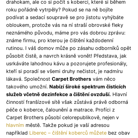
drahokam, ale co si počít s koberci, které si během
roku pořádně vytrpěly? Pokud se na ně bojíte
podívat a sedací soupravě se pro jistotu vyhýbáte
obloukem, protože vás na ní straší obrovské fleky
neznámého původu, máme pro vás dobrou zprávu:
známe firmu, pro kterou je čištění každodenní
rutinou. I váš domov může po zásahu odborníků opět
působit čistě, a navrch krásně vonět! Představa, jak
usrkáváte lahodnou kávu a pozorujete profesionály,
kteří si poradí se všemi druhy nečistot, je nadmíru
lákavá. Společnost
Carpet Brothers
vám něco
takového umožní.
Nabízí široké spektrum čisticích
služeb včetně dezinfekce a čištění ovzduší.
Hlavní
činností franšízové sítě však zůstává právě odborná
péče o koberce, čalounění a matrace. Profíci z
Carpet Brothers působí celorepublikově, nejen v
hlavním
městě. Takže pokud je vaší adresou
například
Liberec – čištění koberců
můžete
bez obav