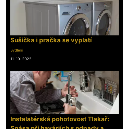
Sušička i pračka se vyplatí
Bydlení
11. 10. 2022
Instalatérská pohotovost Tlakař:
Spása při haváriích s odpady a