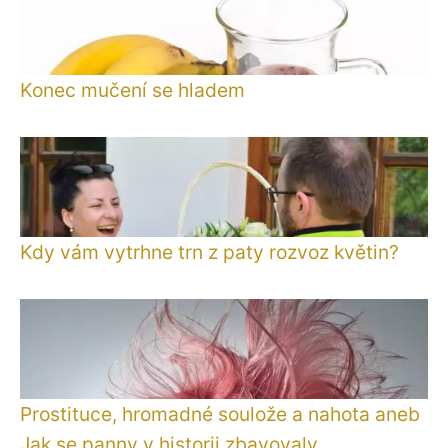
Konec mučení se hladem
Kdy vám vytrhne trn z paty rozvoz květin?
Prostituce, hromadné soulože a nahota aneb
Jak se panny v historii zbavovaly