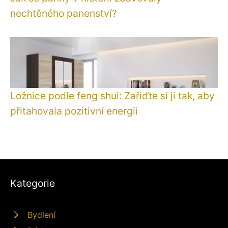
nechtěného panenství?
Ložnice podle feng shui: Zařiďte si ji tak, aby
přitahovala pozitivní energii
Kategorie
Bydlení